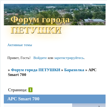
Форум города
ПЕТУШКИ
Форум
Участники
Сайт
Правила
Поиск
Регистрация
Войти
Активные темы
Привет, Гость!
Войдите
или
зарегистрируйтесь
.
»
Форум города ПЕТУШКИ
»
Барахолка
»
APC
Smart 700
Страница:
1
APC Smart 700