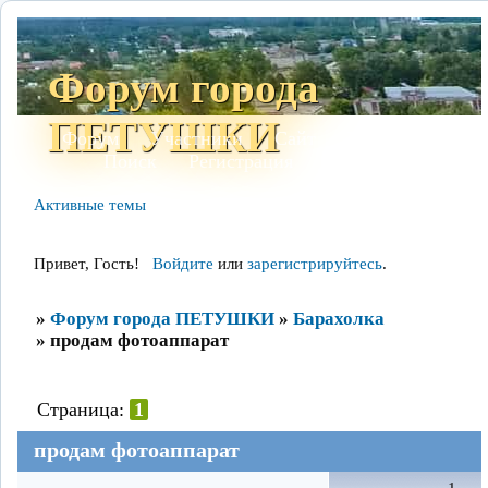
Форум города
ПЕТУШКИ
Форум
Участники
Сайт
Правила
Поиск
Регистрация
Войти
Активные темы
Привет, Гость!
Войдите
или
зарегистрируйтесь
.
»
Форум города ПЕТУШКИ
»
Барахолка
»
продам фотоаппарат
Страница:
1
продам фотоаппарат