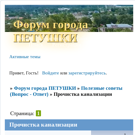
Форум города
ПЕТУШКИ
Форум
Участники
Сайт
Правила
Поиск
Регистрация
Войти
Активные темы
Привет, Гость!
Войдите
или
зарегистрируйтесь
.
»
Форум города ПЕТУШКИ
»
Полезные советы
(Вопрос - Ответ)
»
Прочистка канализации
Страница:
1
Прочистка канализации