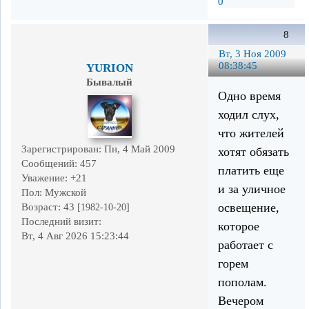
0
8
Вт, 3 Ноя 2009
08:38:45
YURION
Бывалый
Одно время
ходил слух,
что жителей
Зарегистрирован
: Пн, 4 Май 2009
хотят обязать
Сообщений:
457
платить еще
Уважение:
+21
и за уличное
Пол:
Мужской
освещение,
Возраст:
43
[1982-10-20]
Последний визит:
которое
Вт, 4 Авг 2026 15:23:44
работает с
горем
пополам.
Вечером