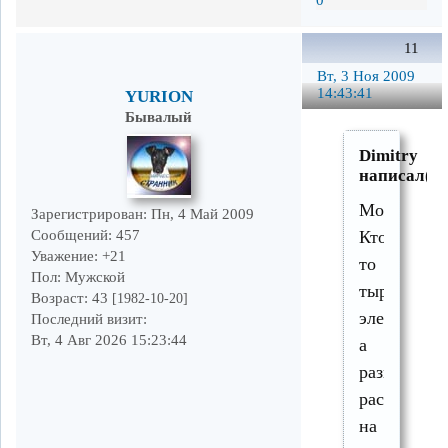
11
Вт, 3 Ноя 2009
14:43:41
YURION
Бывалый
Dimitry
написал(а)
Может.
Зарегистрирован
: Пн, 4 Май 2009
Сообщений:
457
Кто-
Уважение:
+21
то
Пол:
Мужской
тырит
Возраст:
43
[1982-10-20]
электричес
Последний визит:
Вт, 4 Авг 2026 15:23:44
а
разницу
раскидыва
на