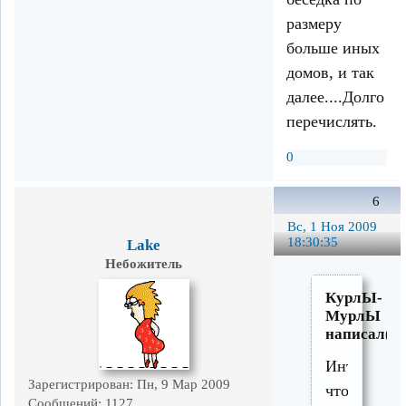
размеру
больше иных
домов, и так
далее....Долго
перечислять.
0
6
Вс, 1 Ноя 2009
18:30:35
Lake
Небожитель
КурлЫ-
МурлЫ
написал(а)
Интересно
Зарегистрирован
: Пн, 9 Мар 2009
что
Сообщений:
1127