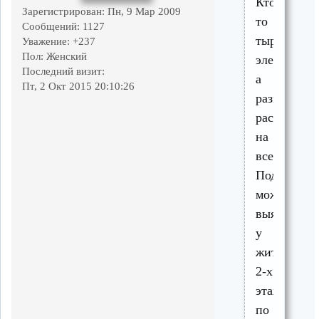
Кто-
Зарегистрирован
: Пн, 9 Мар 2009
то
Сообщений:
1127
тырит
Уважение:
+237
Пол:
Женский
электричес
Последний визит:
а
Пт, 2 Окт 2015 20:10:26
разницу
раскидыва
на
всех.
Подробнос
можно
выяснить
у
жителей
2-х
этажек
по