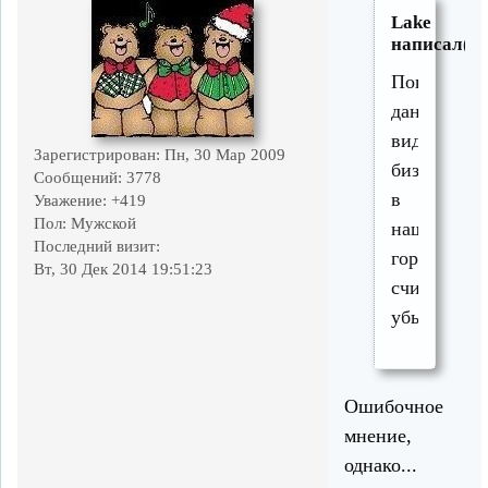
Lake
написал(а)
Пока
данный
вид
Зарегистрирован
: Пн, 30 Мар 2009
бизнеса
Сообщений:
3778
в
Уважение:
+419
Пол:
Мужской
нашем
Последний визит:
городе
Вт, 30 Дек 2014 19:51:23
считается
убыточным
Ошибочное
мнение,
однако...