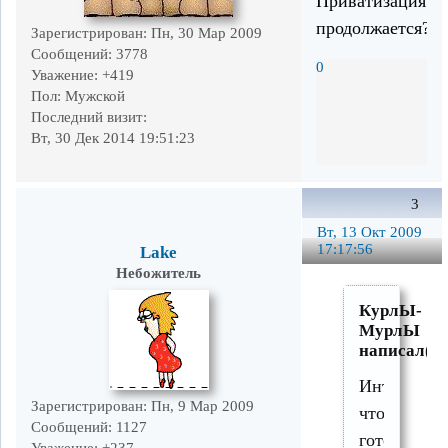
Приватизация
продолжается?
Зарегистрирован
: Пн, 30 Мар 2009
Сообщений:
3778
0
Уважение:
+419
Пол:
Мужской
Последний визит:
Вт, 30 Дек 2014 19:51:23
3
Вт, 13 Окт 2009
17:17:56
Lake
Небожитель
КурлЫ-
МурлЫ
написал(а)
Интересно
Зарегистрирован
: Пн, 9 Мар 2009
что
Сообщений:
1127
готовят
Уважение:
+237