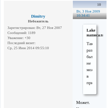
10
Вт, 3 Ноя 2009
10:34:41
Dimitry
Небожитель
Зарегистрирован
: Вт, 27 Ноя 2007
Lake
Сообщений:
1189
написал(а)
Уважение:
+30
Последний визит:
Такой
Ср, 25 Июн 2014 09:55:10
разницы
быть
не
может
в
принципе.
Может.