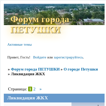
Форум города
ПЕТУШКИ
Форум
Участники
Сайт
Правила
Поиск
Регистрация
Войти
Активные темы
Привет, Гость!
Войдите
или
зарегистрируйтесь
.
»
Форум города ПЕТУШКИ
»
О городе Петушки
»
Ликвидация ЖКХ
Страница:
1
2
»
Ликвидация ЖКХ