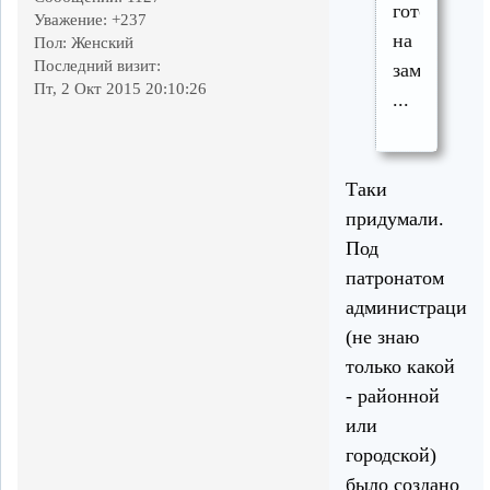
готовят
Уважение:
+237
на
Пол:
Женский
Последний визит:
замену
Пт, 2 Окт 2015 20:10:26
...
Таки
придумали.
Под
патронатом
администрации
(не знаю
только какой
- районной
или
городской)
было создано