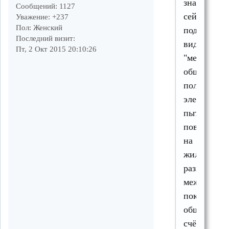
знаю,
Сообщений:
1127
сейчас
Уважение:
+237
Пол:
Женский
под
Последний визит:
видом
Пт, 2 Окт 2015 20:10:26
"мест
общего
пользовани
электросет
пытается
повесить
на
жильцов
разницу
между
показания
общедомов
счётчика