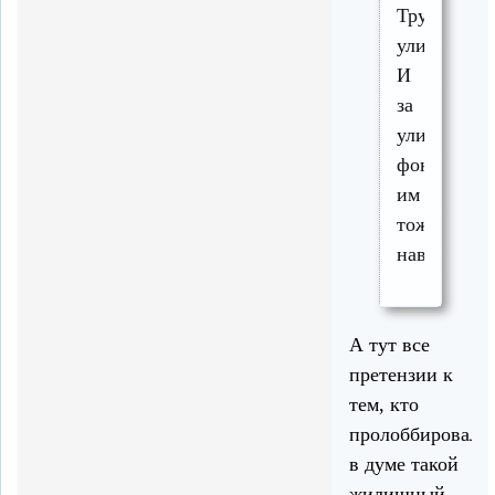
Трудовой
улице.
И
за
уличные
фонари
им
тоже
навешиваю
А тут все
претензии к
тем, кто
пролоббировал
в думе такой
жилищный