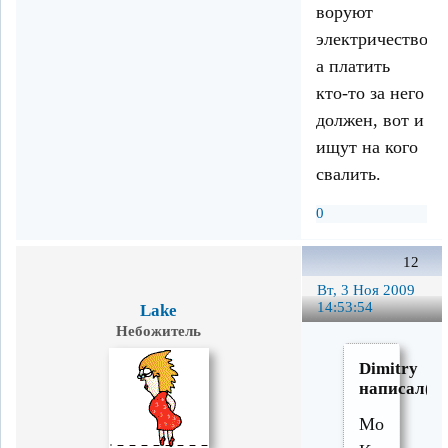
воруют
электричество,
а платить
кто-то за него
должен, вот и
ищут на кого
свалить.
0
12
Вт, 3 Ноя 2009
14:53:54
Lake
Небожитель
Dimitry
написал(а)
Может.