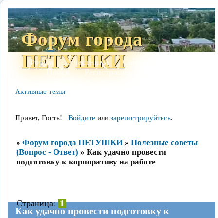
Форум города
ПЕТУШКИ
Форум
Участники
Сайт
Правила
Поиск
Регистрация
Войти
Активные темы
Привет, Гость!
Войдите
или
зарегистрируйтесь
.
»
Форум города ПЕТУШКИ
»
Полезные советы
(Вопрос - Ответ)
»
Как удачно провести
подготовку к корпоративу на работе
Страница:
1
Как удачно провести подготовку к