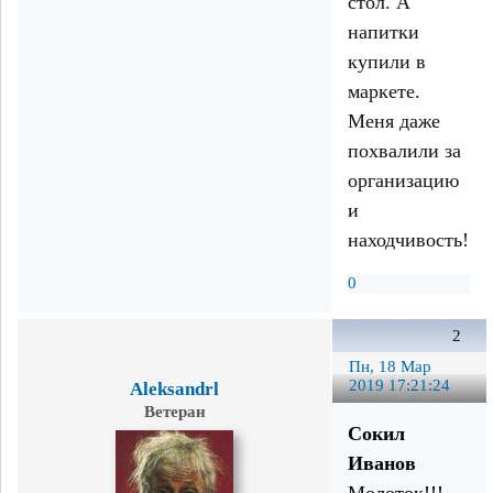
стол. А
напитки
купили в
маркете.
Меня даже
похвалили за
организацию
и
находчивость!!!
0
2
Пн, 18 Мар
2019 17:21:24
Aleksandrl
Ветеран
Сокил
Иванов
Молоток!!!