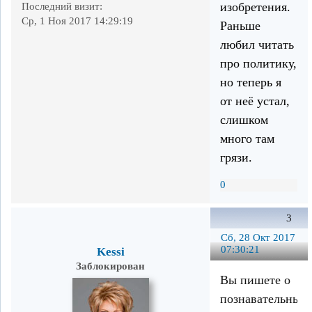
изобретения.
Последний визит:
Ср, 1 Ноя 2017 14:29:19
Раньше
любил читать
про политику,
но теперь я
от неё устал,
слишком
много там
грязи.
0
3
Сб, 28 Окт 2017
07:30:21
Kessi
Заблокирован
Вы пишете о
познавательных,