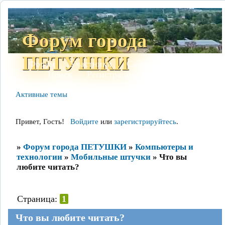
Форум города
ПЕТУШКИ
Форум
Участники
Сайт
Правила
Поиск
Регистрация
Войти
Активные темы
Привет, Гость!
Войдите
или
зарегистрируйтесь
.
»
Форум города ПЕТУШКИ
»
Компьютеры и
технологии
»
Мобильные штучки
»
Что вы
любите читать?
Страница:
1
Что вы любите читать?