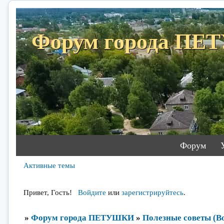
Форум города П
Форум
Активные темы
Привет, Гость!
Войдите
или
зарегистрируйтесь
.
»
Форум города ПЕТУШКИ
»
Полезные советы (Во