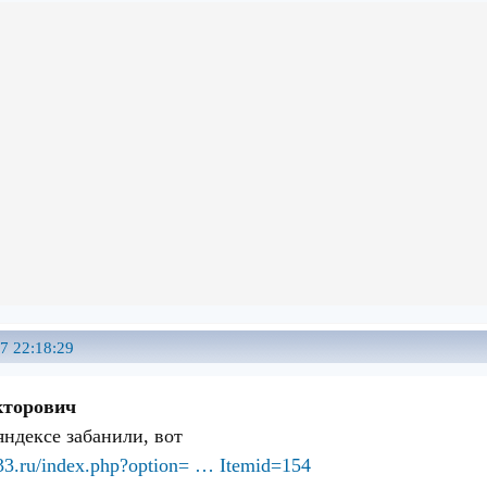
7 22:18:29
кторович
яндексе забанили, вот
i33.ru/index.php?option= … Itemid=154