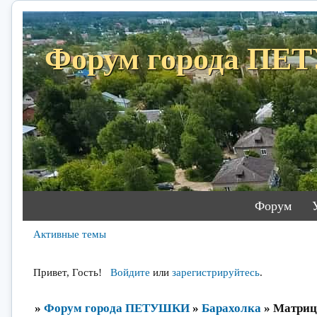
Форум города П
Форум
Активные темы
Привет, Гость!
Войдите
или
зарегистрируйтесь
.
»
Форум города ПЕТУШКИ
»
Барахолка
»
Матриц