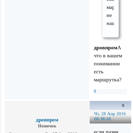
маршруток
не
нашёл...
дровпром
А
что в вашем
понимании
есть
маршрутка?
0
8
Чт, 28 Апр 2016
08:38:18
дровпром
Новичок
если пазик,