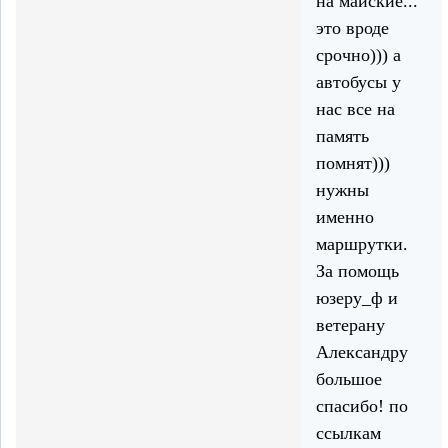
на майские...
это вроде
срочно))) а
автобусы у
нас все на
память
помнят)))
нужны
именно
маршрутки.
За помощь
юзеру_ф и
ветерану
Александру
большое
спасибо! по
ссылкам