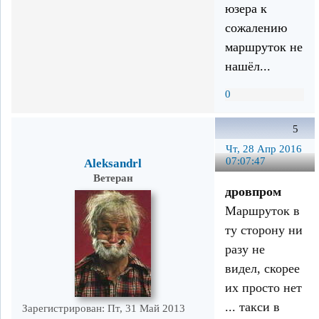
юзера к
сожалению
маршруток не
нашёл...
0
5
Чт, 28 Апр 2016
07:07:47
Aleksandrl
Ветеран
дровпром
Маршруток в
ту сторону ни
разу не
видел, скорее
их просто нет
... такси в
Зарегистрирован
: Пт, 31 Май 2013