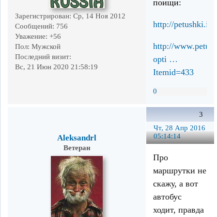
поищи:
Зарегистрирован
: Ср, 14 Ноя 2012
http://petushki.in
Сообщений:
756
Уважение:
+56
http://www.petush
Пол:
Мужской
Последний визит:
opti …
Вс, 21 Июн 2020 21:58:19
Itemid=433
0
3
Чт, 28 Апр 2016
05:14:14
Aleksandrl
Ветеран
Про
маршрутки не
скажу, а вот
автобус
ходит, правда