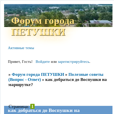
Форум города
ПЕТУШКИ
Форум
Участники
Сайт
Правила
Поиск
Регистрация
Войти
Активные темы
Привет, Гость!
Войдите
или
зарегистрируйтесь
.
»
Форум города ПЕТУШКИ
»
Полезные советы
(Вопрос - Ответ)
»
как добраться до Воспушки на
маршрутке?
Страница:
1
как добраться до Воспушки на