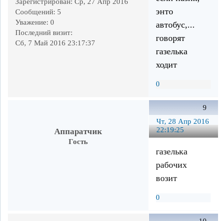
Зарегистрирован
: Ср, 27 Апр 2016
энто
Сообщений:
5
Уважение:
0
автобус,...
Последний визит:
говорят
Сб, 7 Май 2016 23:17:37
газелька
ходит
0
9
Чт, 28 Апр 2016
22:19:25
Аппаратчик
Гость
газелька
рабочих
возит
0