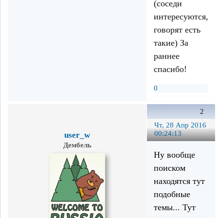
(соседи
интересуются,
говорят есть
такие) За
раннее
спасибо!
0
2
Чт, 28 Апр 2016
00:24:13
user_w
Дембель
Ну вообще
поиском
находятся тут
подобные
темы... Тут