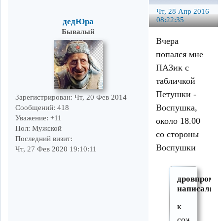
Чт, 28 Апр 2016
08:22:35
дедЮра
Бывалый
Вчера
попался мне
ПАЗик с
табличкой
Петушки -
Зарегистрирован
: Чт, 20 Фев 2014
Воспушка,
Сообщений:
418
Уважение:
+11
около 18.00
Пол:
Мужской
со стороны
Последний визит:
Воспушки
Чт, 27 Фев 2020 19:10:11
дровпром
написал(а)
к
сожалению