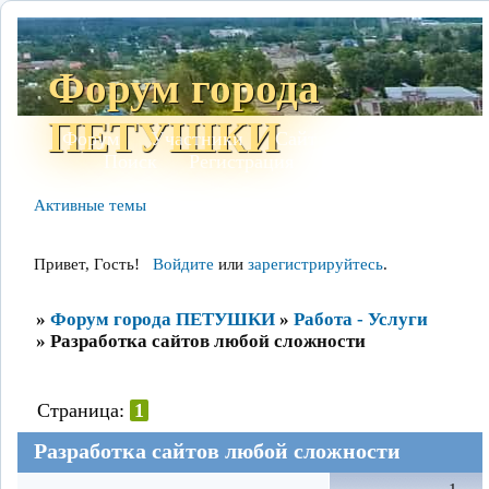
Форум города
ПЕТУШКИ
Форум
Участники
Сайт
Правила
Поиск
Регистрация
Войти
Активные темы
Привет, Гость!
Войдите
или
зарегистрируйтесь
.
»
Форум города ПЕТУШКИ
»
Работа - Услуги
»
Разработка сайтов любой сложности
Страница:
1
Разработка сайтов любой сложности