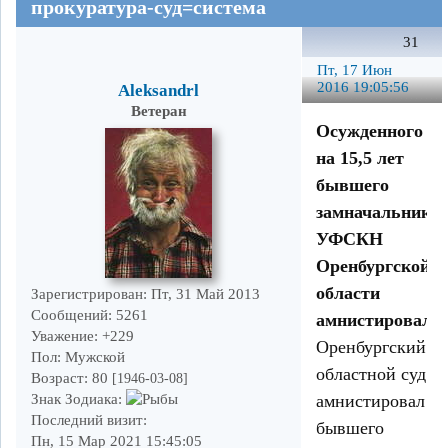
прокуратура-суд=система
31
Пт, 17 Июн
2016 19:05:56
Aleksandrl
Ветеран
Осужденного
на 15,5 лет
бывшего
замначальника
УФСКН
Оренбургской
области
Зарегистрирован
: Пт, 31 Май 2013
Сообщений:
5261
амнистировали.
Уважение:
+229
Оренбургский
Пол:
Мужской
областной суд
Возраст:
80
[1946-03-08]
амнистировал
Знак Зодиака:
Последний визит:
бывшего
Пн, 15 Мар 2021 15:45:05