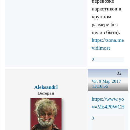
перевозке
наркотиков в
крупном
размере без
цели сбыта).
https://zona.medi
vidimost
0
32
Чт, 9 Мар 2017
13:16:55
Aleksandrl
Ветеран
https://www.yout
v=Mo4P0WCHcs
0