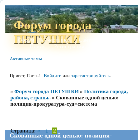
Форум города
ПЕТУШКИ
Форум
Участники
Сайт
Правила
Поиск
Регистрация
Войти
Активные темы
Привет, Гость!
Войдите
или
зарегистрируйтесь
.
»
Форум города ПЕТУШКИ
»
Политика города,
района, страны..
»
Скованные одной цепью:
полиция-прокуратура-суд=система
Страница:
«
1
2
Скованные одной цепью: полиция-