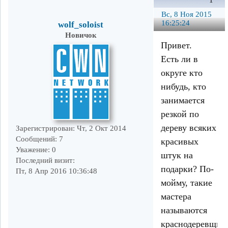
1
Вс, 8 Ноя 2015
16:25:24
wolf_soloist
Новичок
Привет.
Есть ли в
округе кто
нибудь, кто
занимается
резкой по
дереву всяких
Зарегистрирован
: Чт, 2 Окт 2014
Сообщений:
7
красивых
Уважение:
0
штук на
Последний визит:
подарки? По-
Пт, 8 Апр 2016 10:36:48
мойму, такие
мастера
называются
краснодеревщик