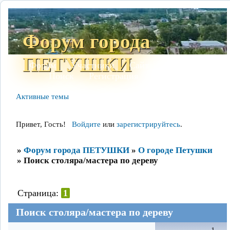
Форум города
ПЕТУШКИ
Форум
Участники
Сайт
Правила
Поиск
Регистрация
Войти
Активные темы
Привет, Гость!
Войдите
или
зарегистрируйтесь
.
»
Форум города ПЕТУШКИ
»
О городе Петушки
»
Поиск столяра/мастера по дереву
Страница:
1
Поиск столяра/мастера по дереву