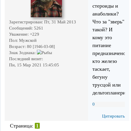
стероиды и
анаболики?
Что за "зверь"
Зарегистрирован
: Пт, 31 Май 2013
Сообщений:
5261
такой? И
Уважение:
+229
кому это
Пол:
Мужской
питание
Возраст:
80
[1946-03-08]
предназначено:
Знак Зодиака:
Последний визит:
кто железо
Пн, 15 Мар 2021 15:45:05
таскает,
бегуну
трусцой или
дельтопланерист
0
Цитировать
Страница:
1