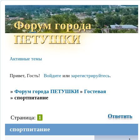
Форум города
ПЕТУШКИ
Форум
Участники
Сайт
Правила
Поиск
Регистрация
Войти
Активные темы
Привет, Гость!
Войдите
или
зарегистрируйтесь
.
»
Форум города ПЕТУШКИ
»
Гостевая
»
спортпитание
Ответить
Страница:
1
спортпитание