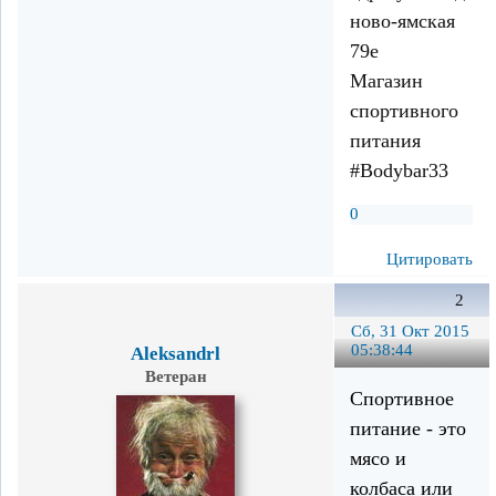
ново-ямская
79е
Магазин
спортивного
питания
#Bodybar33
0
Цитировать
2
Сб, 31 Окт 2015
05:38:44
Aleksandrl
Ветеран
Спортивное
питание - это
мясо и
колбаса или