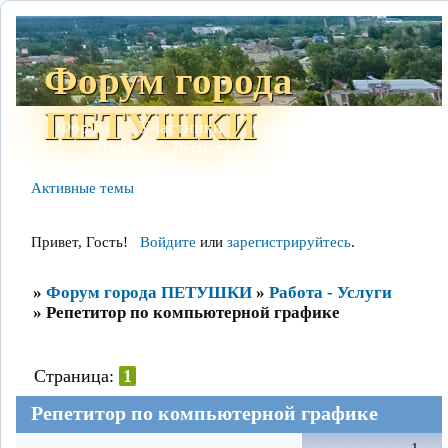
Форум города
ПЕТУШКИ
Форум
Участники
Сайт
Правила
Поиск
Регистрация
Войти
Активные темы
Привет, Гость!
Войдите
или
зарегистрируйтесь
.
»
Форум города ПЕТУШКИ
»
Работа - Услуги
»
Репетитор по компьютерной графике
Страница:
1
Репетитор по компьютерной графике