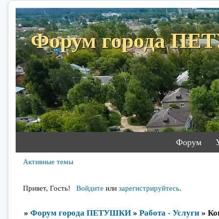
Форум города П
Форум
Активные темы
Привет, Гость!
Войдите
или
зарегистрируйтесь
.
»
Форум города ПЕТУШКИ
»
Работа - Услуги
»
Ко