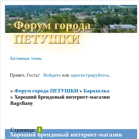
Форум города
ПЕТУШКИ
Форум
Участники
Сайт
Правила
Поиск
Регистрация
Войти
Активные темы
Привет, Гость!
Войдите
или
зарегистрируйтесь
.
»
Форум города ПЕТУШКИ
»
Барахолка
»
Хороший брендовый интернет-магазин
BagsBany
Страница:
1
Хороший брендовый интернет-магазин