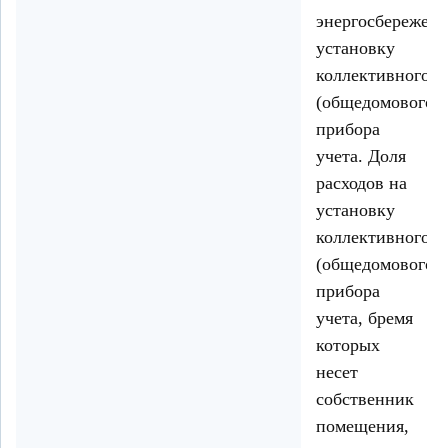
энергосбережен
установку
коллективного
(общедомового)
прибора
учета. Доля
расходов на
установку
коллективного
(общедомового)
прибора
учета, бремя
которых
несет
собственник
помещения,