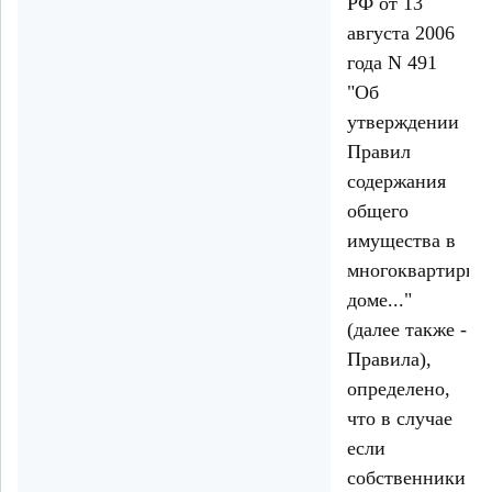
РФ от 13
августа 2006
года N 491
"Об
утверждении
Правил
содержания
общего
имущества в
многоквартирно
доме..."
(далее также -
Правила),
определено,
что в случае
если
собственники