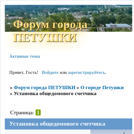
Форум города
ПЕТУШКИ
Форум
Участники
Сайт
Правила
Поиск
Регистрация
Войти
Активные темы
Привет, Гость!
Войдите
или
зарегистрируйтесь
.
»
Форум города ПЕТУШКИ
»
О городе Петушки
»
Установка общедомового счетчика
Страница:
1
Установка общедомового счетчика