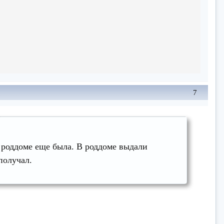
7
в роддоме еще была. В роддоме выдали
получал.