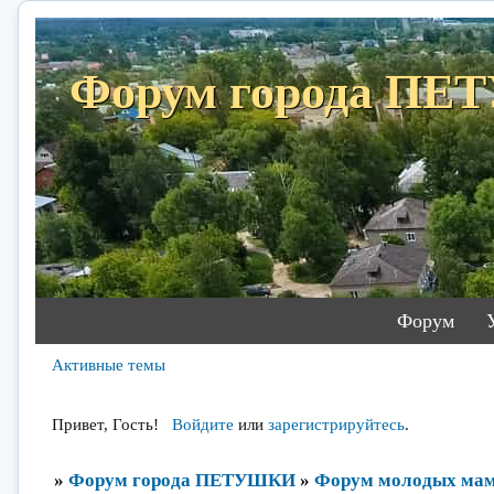
Форум города П
Форум
Активные темы
Привет, Гость!
Войдите
или
зарегистрируйтесь
.
»
Форум города ПЕТУШКИ
»
Форум молодых ма