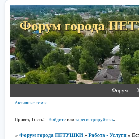
Форум города П
Форум
Активные темы
Привет, Гость!
Войдите
или
зарегистрируйтесь
.
»
Форум города ПЕТУШКИ
»
Работа - Услуги
»
Ес