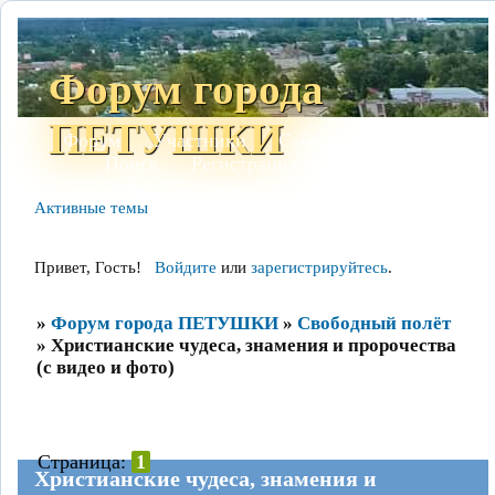
Форум города
ПЕТУШКИ
Форум
Участники
Сайт
Правила
Поиск
Регистрация
Войти
Активные темы
Привет, Гость!
Войдите
или
зарегистрируйтесь
.
»
Форум города ПЕТУШКИ
»
Свободный полёт
»
Христианские чудеса, знамения и пророчества
(с видео и фото)
Страница:
1
Христианские чудеса, знамения и