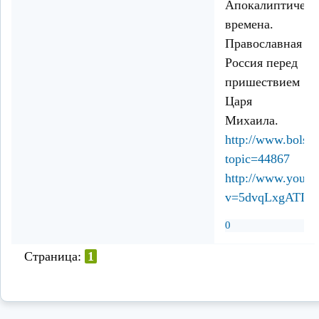
Апокалиптическ
времена.
Православная
Россия перед
пришествием
Царя
Михаила.
http://www.bolsh
topic=44867
http://www.youtu
v=5dvqLxgATIY
0
Страница:
1