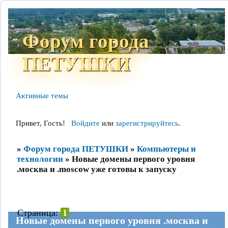
Форум города
ПЕТУШКИ
Форум
Участники
Сайт
Правила
Поиск
Регистрация
Войти
Активные темы
Привет, Гость!
Войдите
или
зарегистрируйтесь
.
»
Форум города ПЕТУШКИ
»
Компьютеры и
технологии
»
Новые домены первого уровня
.москва и .moscow уже готовы к запуску
Страница:
1
Новые домены первого уровня .москва и