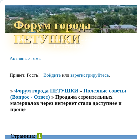
Форум города
ПЕТУШКИ
Форум
Участники
Сайт
Правила
Поиск
Регистрация
Войти
Активные темы
Привет, Гость!
Войдите
или
зарегистрируйтесь
.
»
Форум города ПЕТУШКИ
»
Полезные советы
(Вопрос - Ответ)
»
Продажа строительных
материалов через интернет стала доступнее и
проще
Страница:
1