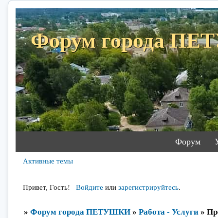
Форум города П
Форум
Активные темы
Привет, Гость!
Войдите
или
зарегистрируйтесь
.
»
Форум города ПЕТУШКИ
»
Работа - Услуги
»
Пр