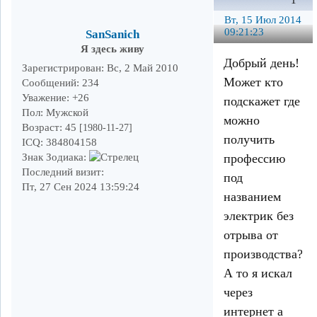
1
Вт, 15 Июл 2014
09:21:23
SanSanich
Я здесь живу
Добрый день!
Зарегистрирован
: Вс, 2 Май 2010
Может кто
Сообщений:
234
Уважение:
+26
подскажет где
Пол:
Мужской
можно
Возраст:
45
[1980-11-27]
получить
ICQ:
384804158
профессию
Знак Зодиака:
Последний визит:
под
Пт, 27 Сен 2024 13:59:24
названием
электрик без
отрыва от
производства?
А то я искал
через
интернет а