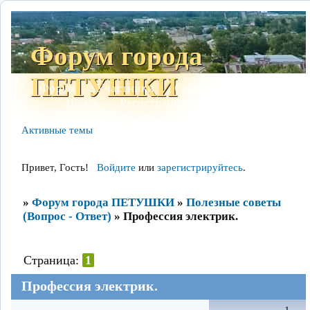
Форум города
ПЕТУШКИ
Форум
Участники
Сайт
Правила
Поиск
Регистрация
Войти
Активные темы
Привет, Гость!
Войдите
или
зарегистрируйтесь
.
»
Форум города ПЕТУШКИ
»
Полезные советы
(Вопрос - Ответ)
»
Профессия электрик.
Страница:
1
Профессия электрик.