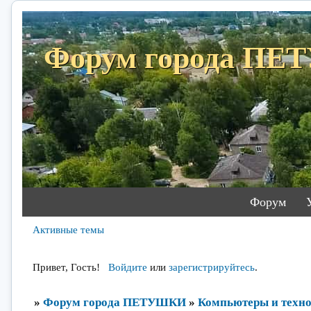
Форум города П
Форум
Активные темы
Привет, Гость!
Войдите
или
зарегистрируйтесь
.
»
Форум города ПЕТУШКИ
»
Компьютеры и техн