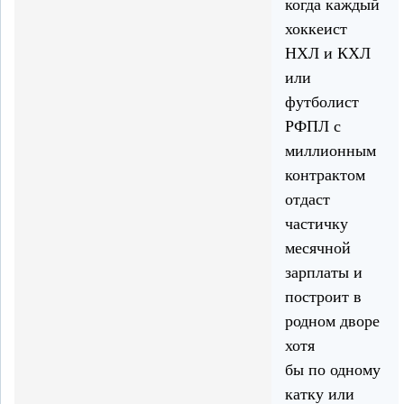
когда каждый
хоккеист
НХЛ и КХЛ
или
футболист
РФПЛ с
миллионным
контрактом
отдаст
частичку
месячной
зарплаты и
построит в
родном дворе
хотя
бы по одному
катку или