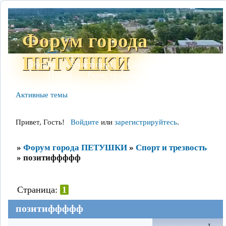
Форум города
ПЕТУШКИ
Форум
Участники
Сайт
Правила
Поиск
Регистрация
Войти
Активные темы
Привет, Гость!
Войдите
или
зарегистрируйтесь
.
»
Форум города ПЕТУШКИ
»
Спорт и трезвость
»
позитиффффф
Страница:
1
позитиффффф