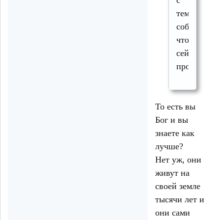
с
теми
событиями
что
сейчас
происходят
То есть вы
Бог и вы
знаете как
лучше?
Нет уж, они
живут на
своей земле
тысячи лет и
они сами