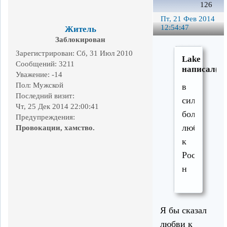
126
Пт, 21 Фев 2014
12:54:47
Житель
Заблокирован
Зарегистрирован
: Сб, 31 Июл 2010
Lake
Сообщений:
3211
написал(а)
Уважение:
-14
Пол:
Мужской
в
Последний визит:
силу
Чт, 25 Дек 2014 22:00:41
большой
Предупреждения:
любви
Провокации, хамство.
к
России,
н
Я бы сказал
любви к