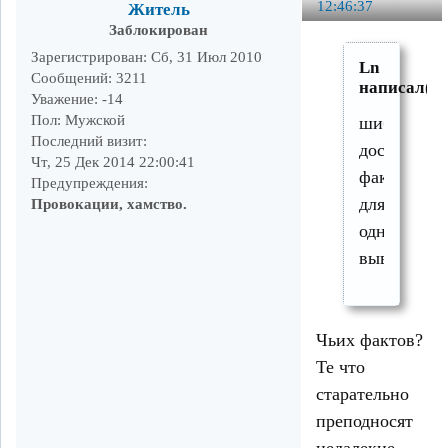
12:46:37
Житель
Заблокирован
Зарегистрирован
: Сб, 31 Июл 2010
Ln
Сообщений:
3211
написал(а)
Уважение:
-14
Пол:
Мужской
шибаетесь,
Последний визит:
достаточно
Чт, 25 Дек 2014 22:00:41
фактов
Предупреждения:
для
Провокации, хамство.
однозначно
вывода.
Чьих фактов?
Те что
старательно
преподносят
недалекие