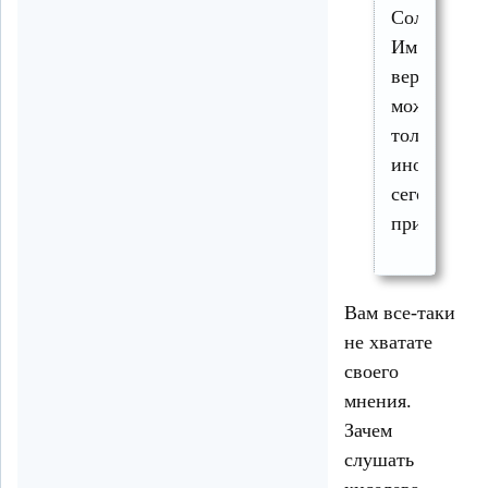
Соловьевы
Им
верить
может
только
инопланет
сегодня
прилетевш
Вам все-таки
не хватате
своего
мнения.
Зачем
слушать