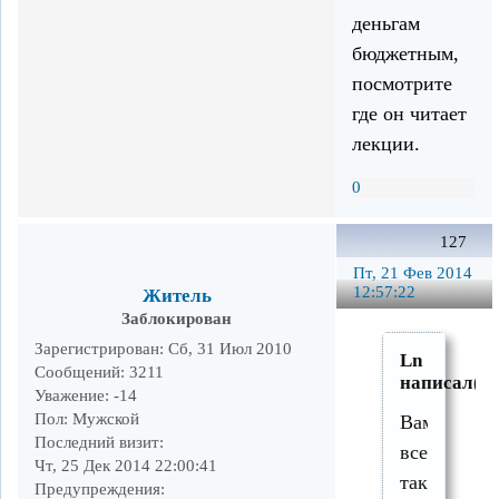
деньгам
бюджетным,
посмотрите
где он читает
лекции.
0
127
Пт, 21 Фев 2014
12:57:22
Житель
Заблокирован
Зарегистрирован
: Сб, 31 Июл 2010
Ln
Сообщений:
3211
написал(а)
Уважение:
-14
Пол:
Мужской
Вам
Последний визит:
все-
Чт, 25 Дек 2014 22:00:41
таки
Предупреждения: