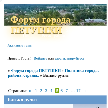
Форум города
ПЕТУШКИ
Форум
Участники
Сайт
Правила
Поиск
Регистрация
Войти
Активные темы
Привет, Гость!
Войдите
или
зарегистрируйтесь
.
»
Форум города ПЕТУШКИ
»
Политика города,
района, страны..
»
Батько рулит
Страница:
«
1
2
3
4
5
6
7
…
17
»
Батько рулит