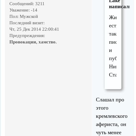
Lake
Сообщений:
3211
написал(а)
Уважение:
-14
Пол:
Мужской
Житель,
Последний визит:
есть
Чт, 25 Дек 2014 22:00:41
такой
Предупреждения:
писатель
Провокации, хамство.
и
публицист
Николай
Стариков.
Слашал про
этого
кремлевского
афериста, он
чуть менее