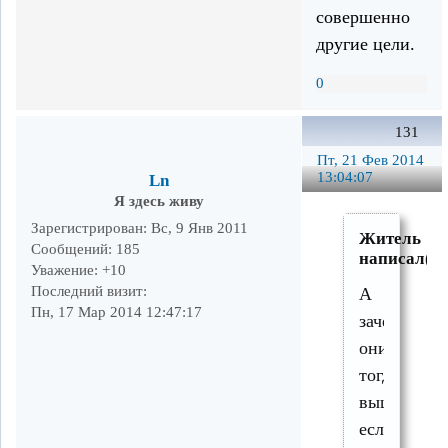
совершенно
другие цели.
0
131
Пт, 21 Фев 2014
13:04:07
Ln
Я здесь живу
Зарегистрирован
: Вс, 9 Янв 2011
Житель
Сообщений:
185
написал(а)
Уважение:
+10
Последний визит:
А
Пн, 17 Мар 2014 12:47:17
зачем
они
тогда
вышли
если