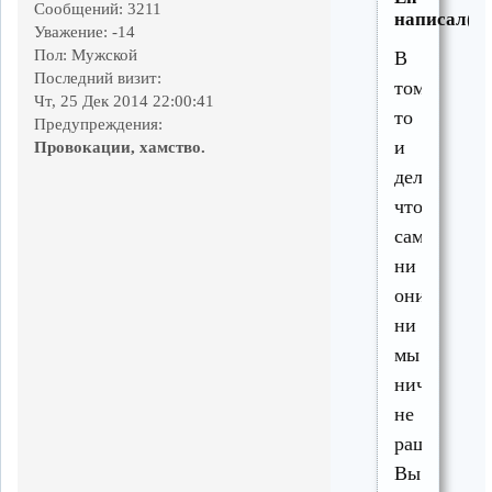
Сообщений:
3211
написал(а)
Уважение:
-14
Пол:
Мужской
В
Последний визит:
том
Чт, 25 Дек 2014 22:00:41
то
Предупреждения:
и
Провокации, хамство.
дело,
что
сами
ни
они,
ни
мы
ничего
не
рашаем.
Вы