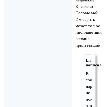
Киселево-
Соловьевы?
Им верить
может только
инопланетянин
сегодня
прилетевший.
Ln
написал(а)
К
сожалению
народ
не
понимает,
что