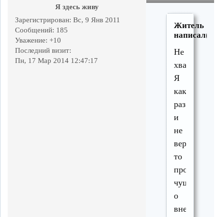
Я здесь живу
Зарегистрирован
: Вс, 9 Янв 2011
Житель
Сообщений:
185
написал(а)
Уважение:
+10
Последний визит:
Не
Пн, 17 Мар 2014 12:47:17
хватает?
Я
как
раз
и
не
верю
то
пропаганд
чушь
о
внешнем