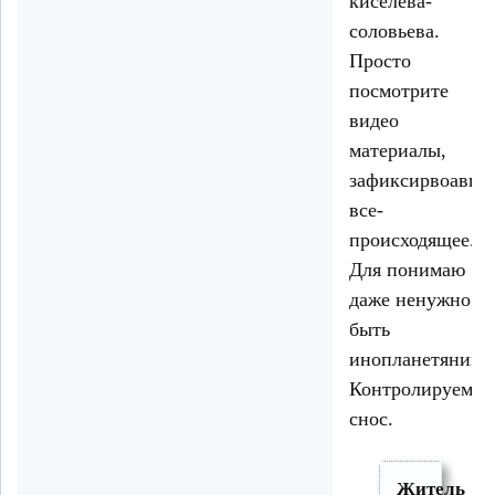
киселева-
соловьева.
Просто
посмотрите
видео
материалы,
зафиксирвоавши
все-
происходящее.
Для понимаю
даже ненужно
быть
инопланетянино
Контролируемы
снос.
Житель