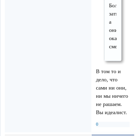
Болотной
затихли,
а
они
оказались
смелее.
В том то и
дело, что
сами ни они,
ни мы ничего
не рашаем.
Вы идеалист.
0