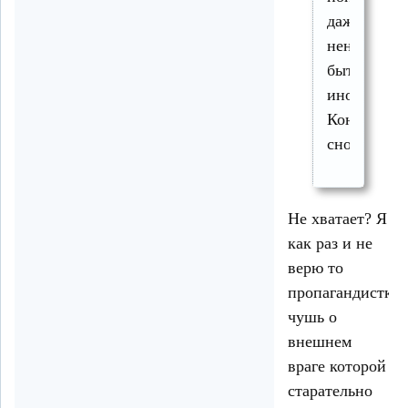
даже
ненужно
быть
инопланет
Контролир
снос.
Не хватает? Я
как раз и не
верю то
пропагандистку
чушь о
внешнем
враге которой
старательно