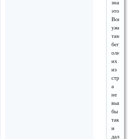
знали
это?
Вон
уже
там
бегут
олигархи
их
из
страны,
а
не
вышли
бы
так
и
дальше