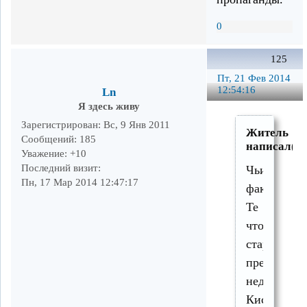
0
125
Пт, 21 Фев 2014
12:54:16
Ln
Я здесь живу
Зарегистрирован
: Вс, 9 Янв 2011
Житель
Сообщений:
185
написал(а)
Уважение:
+10
Последний визит:
Чьих
Пн, 17 Мар 2014 12:47:17
фактов?
Те
что
старательн
преподнося
недалекие
Киселево-