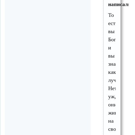
написал(а)
То
есть
вы
Бог
и
вы
знаете
как
лучше?
Нет
уж,
они
живут
на
своей