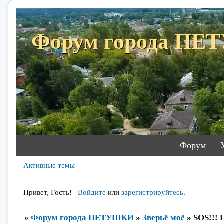
Форум города П
Форум
Активные темы
Привет, Гость!
Войдите
или
зарегистрируйтесь
.
»
Форум города ПЕТУШКИ
»
Зверьё моё
»
SOS!!! 