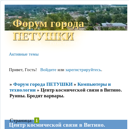
Форум города
ПЕТУШКИ
Форум
Участники
Сайт
Правила
Поиск
Регистрация
Войти
Активные темы
Привет, Гость!
Войдите
или
зарегистрируйтесь
.
»
Форум города ПЕТУШКИ
»
Компьютеры и
технологии
»
Центр космической связи в Витино.
Руины. Бродят варвары.
Страница:
1
Центр космической связи в Витино.