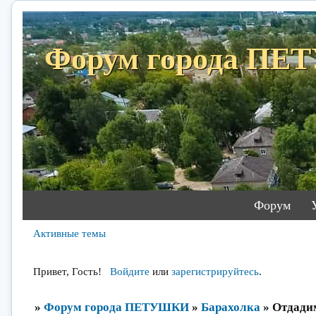
Форум города П
Форум
Активные темы
Привет, Гость!
Войдите
или
зарегистрируйтесь
.
»
Форум города ПЕТУШКИ
»
Барахолка
»
Отдади