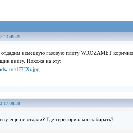
3 14:49:25
 отдадим немецкую газовую плиту WROZAMET коричнево
щик внизу. Похожа на эту:
3 17:08:38
литу еще не отдали? Где териториально забирать?