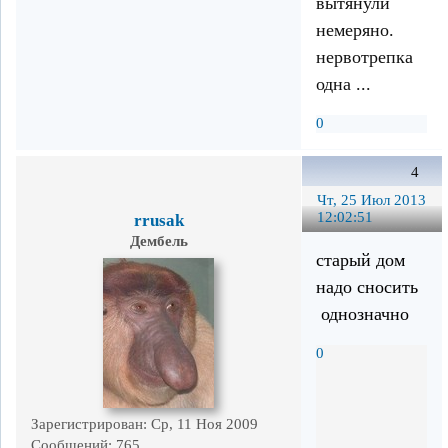
вытянули
немеряно.
нервотрепка
одна ...
0
4
Чт, 25 Июл 2013
12:02:51
rrusak
Дембель
старый дом
надо сносить
однозначно
0
Зарегистрирован
: Ср, 11 Ноя 2009
Сообщений:
765