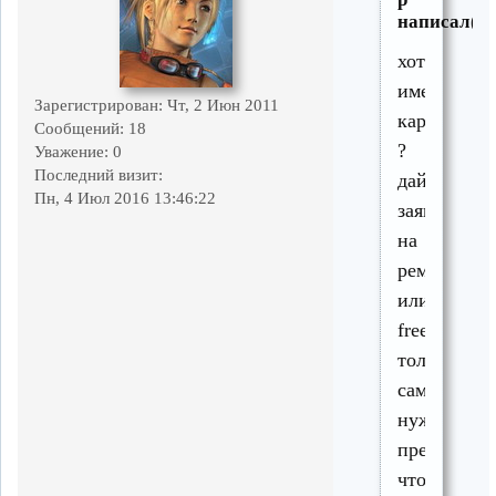
написал(а)
хотите
иметь
Зарегистрирован
: Чт, 2 Июн 2011
картину
Сообщений:
18
?
Уважение:
0
Последний визит:
дайте
Пн, 4 Июл 2016 13:46:22
заявку
на
ремонтник
или
freehouse.
только
самим
нужно
представля
что