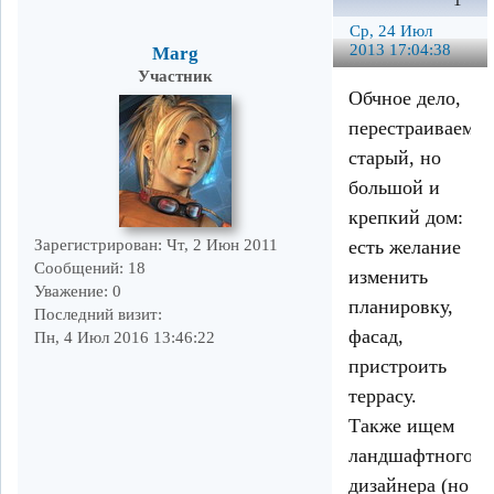
1
Ср, 24 Июл
2013 17:04:38
Marg
Участник
Обчное дело,
перестраиваем
старый, но
большой и
крепкий дом:
есть желание
Зарегистрирован
: Чт, 2 Июн 2011
Сообщений:
18
изменить
Уважение:
0
планировку,
Последний визит:
фасад,
Пн, 4 Июл 2016 13:46:22
пристроить
террасу.
Также ищем
ландшафтного
дизайнера (но