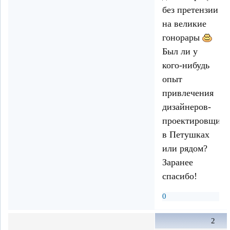
без претензии
на великие
гонорары
Был ли у
кого-нибудь
опыт
привлечения
дизайнеров-
проектировщико
в Петушках
или рядом?
Заранее
спасибо!
0
2