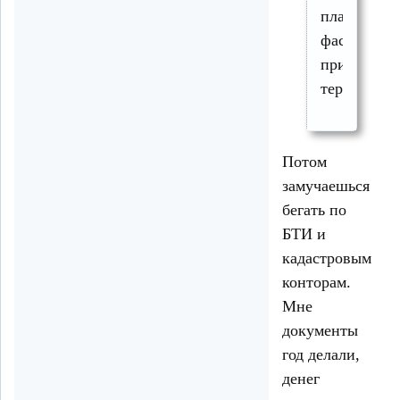
планировку
фасад,
пристроить
террасу.
Потом
замучаешься
бегать по
БТИ и
кадастровым
конторам.
Мне
документы
год делали,
денег