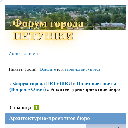
Форум города
ПЕТУШКИ
Форум
Участники
Сайт
Правила
Поиск
Регистрация
Войти
Активные темы
Привет, Гость!
Войдите
или
зарегистрируйтесь
.
»
Форум города ПЕТУШКИ
»
Полезные советы
(Вопрос - Ответ)
»
Архитектурно-проектное бюро
Страница:
1
Архитектурно-проектное бюро