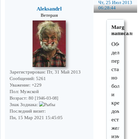
Чт, 25 Июл 2013
06:28:44
Aleksandrl
Ветеран
Marg
написал(а)
Обчное
дело,
перестраив
старый,
Зарегистрирован
: Пт, 31 Май 2013
но
Сообщений:
5261
Уважение:
+229
большой
Пол:
Мужской
и
Возраст:
80
[1946-03-08]
крепкий
Знак Зодиака:
дом:
Последний визит:
Пн, 15 Мар 2021 15:45:05
есть
желание
изменить