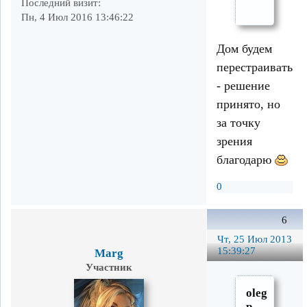
Последний визит:
Пн, 4 Июл 2016 13:46:22
Дом будем
перестраивать
- решение
принято, но
за точку
зрения
благодарю
0
6
Чт, 25 Июл 2013
15:39:27
Marg
Участник
oleg
p