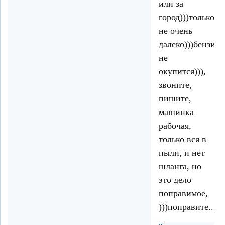
или за
город)))только
не очень
далеко)))бензин
не
окупится))),
звоните,
пишите,
машинка
рабочая,
только вся в
пыли, и нет
шланга, но
это дело
поправимое,
)))поправите....