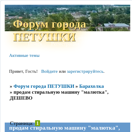
Форум города
ПЕТУШКИ
Форум
Участники
Сайт
Правила
Поиск
Регистрация
Войти
Активные темы
Привет, Гость!
Войдите
или
зарегистрируйтесь
.
»
Форум города ПЕТУШКИ
»
Барахолка
»
продам стиральную машину "малютка",
ДЕШЕВО
Страница:
1
продам стиральную машину "малютка",