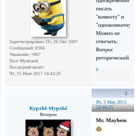
одновременно
писать
"комноту" и
"однокомнатную
Можно не
отвечать.
Зарегистрирован
: Пт, 26 Окт 2007
Сообщений:
8366
Вопрос
Уважение:
+867
риторический.
Пол:
Мужской
Последний визит:
0
Чт, 15 Июн 2017 14:42:25
3
Вт, 5 Мар 2013
22:46:25
КурлЫ-МурлЫ
Ветеран
Mr. Mayhem