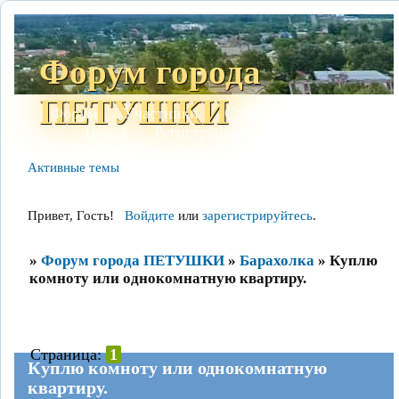
Форум города
ПЕТУШКИ
Форум
Участники
Сайт
Правила
Поиск
Регистрация
Войти
Активные темы
Привет, Гость!
Войдите
или
зарегистрируйтесь
.
»
Форум города ПЕТУШКИ
»
Барахолка
»
Куплю
комноту или однокомнатную квартиру.
Страница:
1
Куплю комноту или однокомнатную
квартиру.