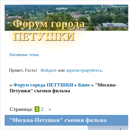
Форум города
ПЕТУШКИ
Форум
Участники
Сайт
Правила
Поиск
Регистрация
Войти
Активные темы
Привет, Гость!
Войдите
или
зарегистрируйтесь
.
»
Форум города ПЕТУШКИ
»
Кино
»
"Москва-
Петушки" съемки фильма
Страница:
1
2
»
"Москва-Петушки" съемки фильма