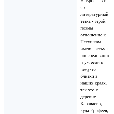
В. Ерофеев и
его
литературный
тёзка - герой
поэмы
отношение к
Петушкам
имеют весьма
опосредованное,
и уж если к
чему-то
близки в
наших краях,
так это к
деревне
Караваево,
куда Ерофеев,