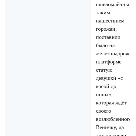
ошеломлённых
таким
нашествием
горожан,
поставили
было на
железнодорожно
платформе
статую
девушки «с
косой до
попы»,
которая ждёт
своего
возлюбленного
Веничку, да
тут же сняли