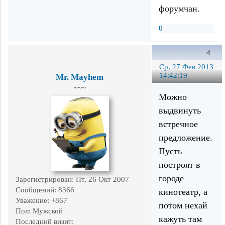
форумчан.
0
4
Ср, 27 Фев 2013
14:42:19
Mr. Mayhem
~~~
Можно
выдвинуть
встречное
предложение.
Пусть
построят в
городе
Зарегистрирован
: Пт, 26 Окт 2007
Сообщений:
8366
кинотеатр, а
Уважение:
+867
потом нехай
Пол:
Мужской
кажуть там
Последний визит: