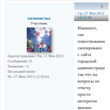
3
Ср, 27 Фев 2013
14:33:36
оптимистка
Участник
Извините,
сие
повествование
скопировано
с сайта
Зарегистрирован
: Пн, 11 Фев 2013
городской
Сообщений:
31
Уважение:
+2
администрации,
Последний визит:
так-что на
Чт, 27 Июн 2013 12:59:41
вопросы не
отвечу,
просто
интересно
мнение