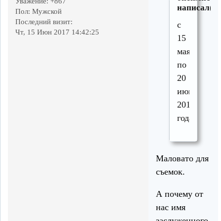
Уважение:
+867
написал(а)
Пол:
Мужской
Последний визит:
с
Чт, 15 Июн 2017 14:42:25
15
мая
по
20
июня
2013
года.
Маловато для
съемок.
А почему от
нас имя
заслуженного