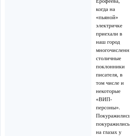
Ерофеева,
когда на
«пьяной»
электричке
приехали в
наш город
многочисленные
столичные
поклонники
писателя, в
том числе и
некоторые
«ВИП-
персоны».
Покуражились-
покуражились
на глазах у