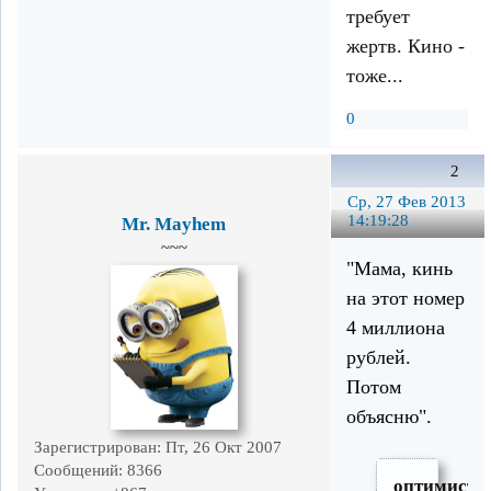
требует
жертв. Кино -
тоже...
0
2
Ср, 27 Фев 2013
14:19:28
Mr. Mayhem
~~~
"Мама, кинь
на этот номер
4 миллиона
рублей.
Потом
объясню".
Зарегистрирован
: Пт, 26 Окт 2007
Сообщений:
8366
оптимистк