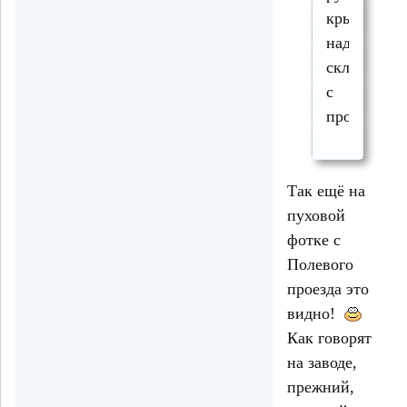
крыша
над
складом
с
продукцие
Так ещё на
пуховой
фотке с
Полевого
проезда это
видно!
Как говорят
на заводе,
прежний,