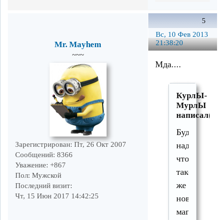
5
Вс, 10 Фев 2013
21:38:20
Mr. Mayhem
~~~
Мда....
КурлЫ-
МурлЫ
написал(а)
Будем
Зарегистрирован
: Пт, 26 Окт 2007
надеяьтся,
Сообщений:
8366
что
Уважение:
+867
такой
Пол:
Мужской
же
Последний визит:
Чт, 15 Июн 2017 14:42:25
новострой
магнитов