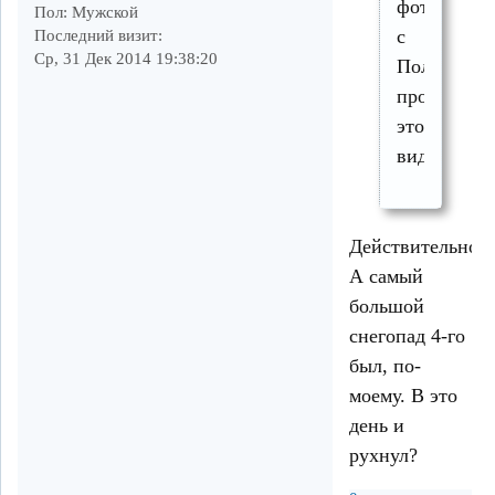
фотке
Пол:
Мужской
с
Последний визит:
Ср, 31 Дек 2014 19:38:20
Полевого
проезда
это
видно!
Действительно!
А самый
большой
снегопад 4-го
был, по-
моему. В это
день и
рухнул?