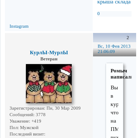
0
Instagram
2
Вс, 10 Фев 2013
21:06:09
КурлЫ-МурлЫ
Ветеран
Ромыч
написал(а)
Вы
в
курсе,
Зарегистрирован
: Пн, 30 Мар 2009
что
Сообщений:
3778
на
Уважение:
+419
Пол:
Мужской
ПМЗ
Последний визит:
рухнула