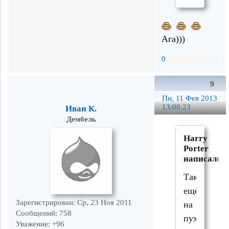
Ага)))
0
9
Пн, 11 Фев 2013
13:08:23
Иван К.
Дембель
Harry
Porter
написал(а)
Так
ещё
Зарегистрирован
: Ср, 23 Ноя 2011
на
Сообщений:
758
пуховой
Уважение:
+96