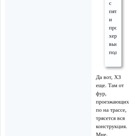
с
пятёрочка
и
прочей
хернёй
выстоит
подольше.
Да вот, ХЗ
еще. Там от
фур,
проезжающих
по на трассе,
трясется вся
конструкция.
Мне,