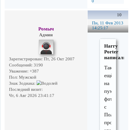
0
10
Пн, 11 Фев 2013
14:25:17
Ромыч
Админ
Harry
Porter
написал(а)
Зарегистрирован
: Пт, 26 Окт 2007
Сообщений:
3190
Так
Уважение:
+387
ещё
Пол:
Мужской
на
Знак Зодиака:
Последний визит:
пуховой
Чт, 6 Авг 2026 23:41:17
фотке
с
Полевого
проезда