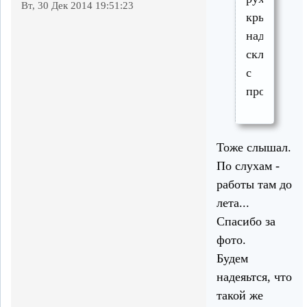
Вт, 30 Дек 2014 19:51:23
крыша
над
складом
с
продукцие
Тоже слышал.
По слухам -
работы там до
лета...
Спасибо за
фото.
Будем
надеяьтся, что
такой же