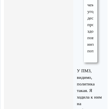
чем
угодно,
дескать
прописка
здорово
повышает
интеллект
потенциал.
У ПМЗ,
видимо,
политика
такая. Я
ходила к ним
на