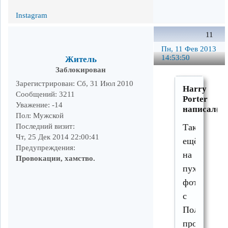
Instagram
11
Пн, 11 Фев 2013
14:53:50
Житель
Заблокирован
Зарегистрирован
: Сб, 31 Июл 2010
Harry
Сообщений:
3211
Porter
Уважение:
-14
написал(а)
Пол:
Мужской
Последний визит:
Так
Чт, 25 Дек 2014 22:00:41
ещё
Предупреждения:
на
Провокации, хамство.
пуховой
фотке
с
Полевого
проезда