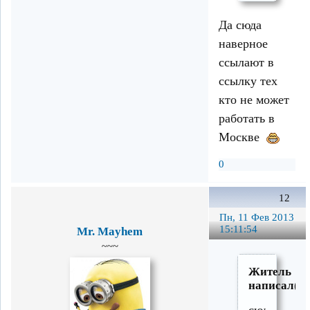
Да сюда
наверное
ссылают в
ссылку тех
кто не может
работать в
Москве
0
12
Пн, 11 Фев 2013
15:11:54
Mr. Mayhem
~~~
Житель
написал(а)
сюда