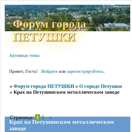
Форум города
ПЕТУШКИ
Форум
Участники
Сайт
Правила
Поиск
Регистрация
Войти
Активные темы
Привет, Гость!
Войдите
или
зарегистрируйтесь
.
»
Форум города ПЕТУШКИ
»
О городе Петушки
»
Крах на Петушинском металлическом заводе
Страница:
1
2
»
Крах на Петушинском металлическом
заводе