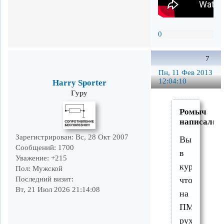
0
7
Пн, 11 Фев 2013
12:04:10
Harry Sporter
Гуру
Ромыч
написал(а)
Зарегистрирован
: Вс, 28 Окт 2007
Вы
Сообщений:
1700
в
Уважение:
+215
курсе,
Пол:
Мужской
Последний визит:
что
Вт, 21 Июл 2026 21:14:08
на
ПМЗ
рухнула