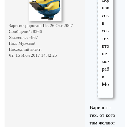
наверное
ссылают
в
Зарегистрирован
: Пт, 26 Окт 2007
ссылку
Сообщений:
8366
Уважение:
+867
тех
Пол:
Мужской
кто
Последний визит:
не
Чт, 15 Июн 2017 14:42:25
может
работать
в
Москве
Вариант -
тех, от кого
там желают