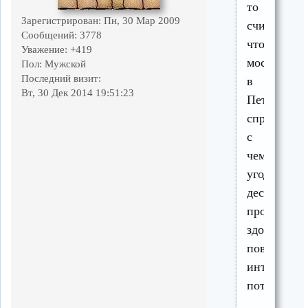
то
Зарегистрирован
: Пн, 30 Мар 2009
считается,
Сообщений:
3778
что
Уважение:
+419
москвич
Пол:
Мужской
Последний визит:
в
Вт, 30 Дек 2014 19:51:23
Петушках
справится
с
чем
угодно,
дескать
прописка
здорово
повышает
интеллект
потенциал.