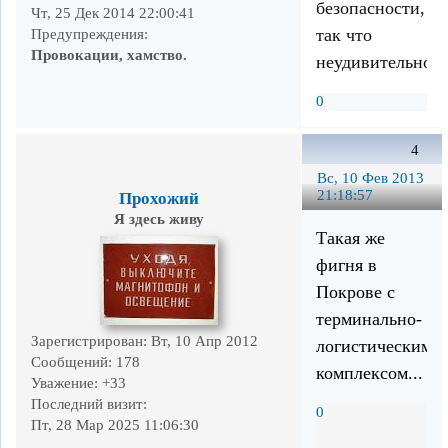
безопасности,
Чт, 25 Дек 2014 22:00:41
так что
Предупреждения:
Провокации, хамство.
неудивительно.
0
4
Вс, 10 Фев 2013
21:18:57
Прохожий
Я здесь живу
Такая же
фигня в
Покрове с
терминально-
Зарегистрирован
: Вт, 10 Апр 2012
логистическим
Сообщений:
178
комплексом...
Уважение:
+33
Последний визит:
0
Пт, 28 Мар 2025 11:06:30