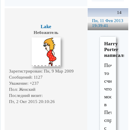
14
Пн, 11 Фев 2013
19:39:41
Lake
Небожитель
Harry
Porter
написал(а)
Почему-
Зарегистрирован
: Пн, 9 Мар 2009
то
Сообщений:
1127
считается,
Уважение:
+237
что
Пол:
Женский
Последний визит:
москвич
Пт, 2 Окт 2015 20:10:26
в
Петушках
справится
с