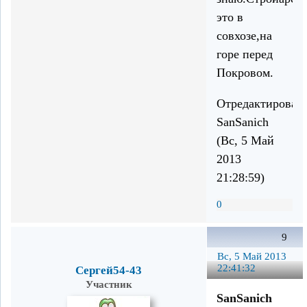
это в
совхозе,на
горе перед
Покровом.
Отредактирован
SanSanich
(Вс, 5 Май
2013
21:28:59)
0
9
Вс, 5 Май 2013
22:41:32
Сергей54-43
Участник
SanSanich