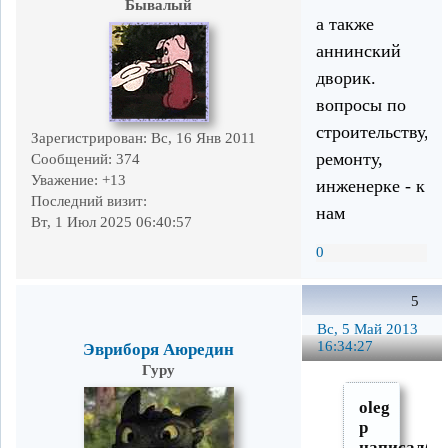
Бывалый
а также
аннинский
дворик.
вопросы по
строительству,
Зарегистрирован
: Вс, 16 Янв 2011
ремонту,
Сообщений:
374
Уважение:
+13
инженерке - к
Последний визит:
нам
Вт, 1 Июл 2025 06:40:57
0
5
Вс, 5 Май 2013
16:34:27
Эвриборя Аюредин
Гуру
oleg
p
написал(а)