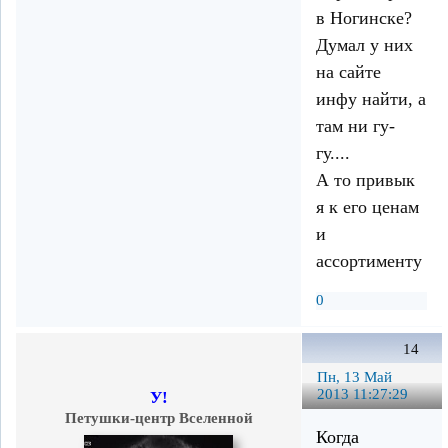
в Ногинске?
Думал у них
на сайте
инфу найти, а
там ни гу-
гу....
А то привык
я к его ценам
и
ассортименту
0
14
Пн, 13 Май
2013 11:27:29
У!
Петушки-центр Вселенной
Когда