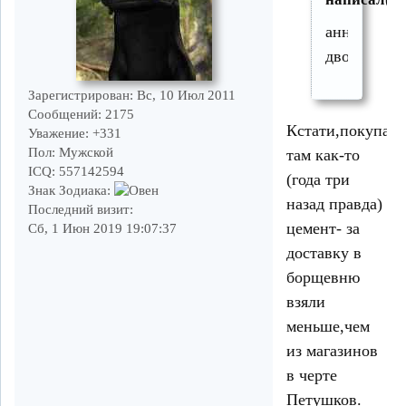
аннинский
дворик
Зарегистрирован
: Вс, 10 Июл 2011
Сообщений:
2175
Кстати,покупал
Уважение:
+331
Пол:
Мужской
там как-то
ICQ:
557142594
(года три
Знак Зодиака:
назад правда)
Последний визит:
цемент- за
Сб, 1 Июн 2019 19:07:37
доставку в
борщевню
взяли
меньше,чем
из магазинов
в черте
Петушков.