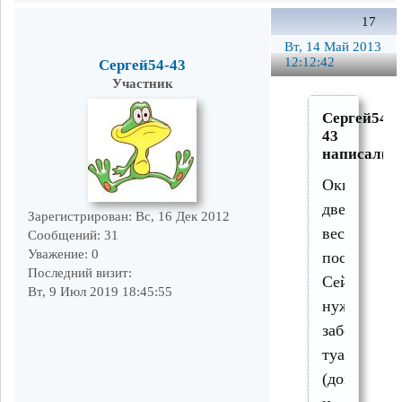
17
Вт, 14 Май 2013
12:12:42
Сергей54-43
Участник
Сергей54-
43
написал(а)
Окна,
дверь
Зарегистрирован
: Вс, 16 Дек 2012
весной
Сообщений:
31
Уважение:
0
поставил.
Последний визит:
Сейчас
Вт, 9 Июл 2019 18:45:55
нужен
забор,
туалет
(домик)