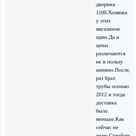
дворика
1100.Хозяива
у этих
магазинов
один.Да и
цены
различаются
не в пользу
аннино.Последн
раз брал
трубы осенью
2012 и тогда
доставка
была
меньше.Как
сейчас не
знаю.Стройарсе