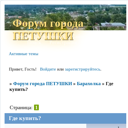
Форум города
ПЕТУШКИ
Форум
Участники
Сайт
Правила
Поиск
Регистрация
Войти
Активные темы
Привет, Гость!
Войдите
или
зарегистрируйтесь
.
»
Форум города ПЕТУШКИ
»
Барахолка
»
Где
купить?
Страница:
1
Где купить?