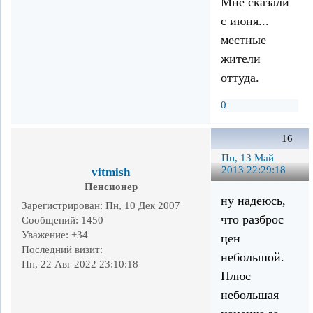
Мне сказали
с июня...
местные
жители
оттуда.
0
16
Пн, 13 Май
2013 22:29:18
vitmish
Пенсионер
ну надеюсь,
Зарегистрирован
: Пн, 10 Дек 2007
что разброс
Сообщений:
1450
Уважение:
+34
цен
Последний визит:
небольшой.
Пн, 22 Авг 2022 23:10:18
Плюс
небольшая