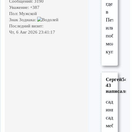
Сообщений:
3190
где
Уважение:
+387
в
Пол:
Мужской
Петушках
Знак Зодиака:
Последний визит:
или
Чт, 6 Авг 2026 23:41:17
поблизости
можно
купить:
Сергей54-
43
написал(а)
садовый
инвентарь,
садовую
мебель