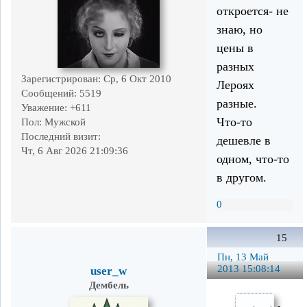
откроется- не
знаю, но
цены в
разных
Зарегистрирован
: Ср, 6 Окт 2010
Лероях
Сообщений:
5519
разные.
Уважение:
+611
Что-то
Пол:
Мужской
Последний визит:
дешевле в
Чт, 6 Авг 2026 21:09:36
одном, что-то
в другом.
0
15
Пн, 13 Май
2013 15:08:14
user_w
Дембель