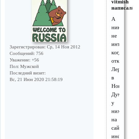
vitmish
написал(а)
А
никто
не
интересова
Зарегистрирован
: Ср, 14 Ноя 2012
когда
Сообщений:
756
Уважение:
+56
откроется
Пол:
Мужской
ЛеройМер
Последний визит:
в
Вс, 21 Июн 2020 21:58:19
Ногинске?
Думал
у
них
на
сайте
инфу