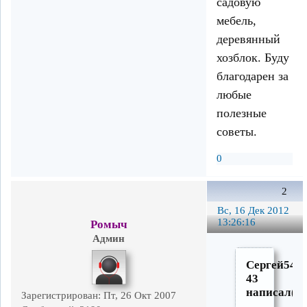
садовую
мебель,
деревянный
хозблок. Буду
благодарен за
любые
полезные
советы.
0
2
Вс, 16 Дек 2012
13:26:16
Ромыч
Админ
Сергей54-
43
написал(а)
Зарегистрирован
: Пт, 26 Окт 2007