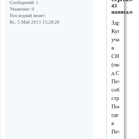
Сообщений:
1
43
Уважение:
0
написал(а)
Последний визит:
Вс, 5 Май 2013 15:28:20
Здравствут
Купил
участок
в
СНТ
(около
д.Старые
Петушки),
собираюсь
строиться.
Посоветуй
где
в
Петушках