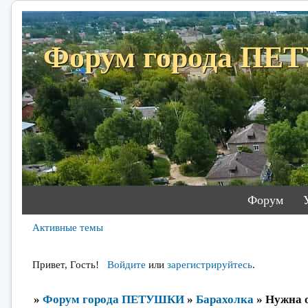
Форум города П
Форум
Активные темы
Привет, Гость!
Войдите
или
зарегистрируйтесь
.
»
Форум города ПЕТУШКИ
»
Барахолка
»
Нужна о