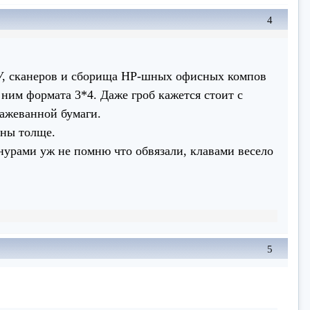
4
МФУ, сканеров и сборища НР-шных офисных компов
ним формата 3*4. Даже гроб кажется стоит с
ажеванной бумаги.
аны толще.
нурами уж не помню что обвязали, клавами весело
5