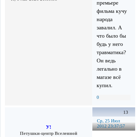
премьере
фильма кучу
народа
завалил. А
что было бы
будь у него
травматика?
Он ведь
легально в
магазе всё
купил.
0
13
Ср, 25 Июл
2012 23:37:57
У!
Петушки-центр Вселенной