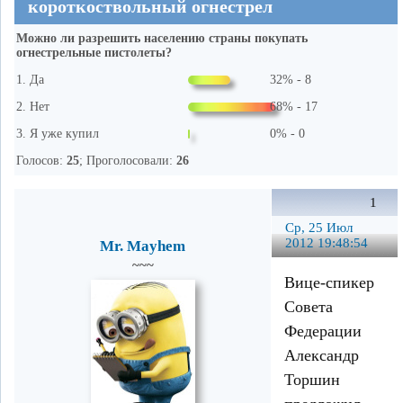
короткоствольный огнестрел
Можно ли разрешить населению страны покупать
огнестрельные пистолеты?
Да
32% - 8
Нет
68% - 17
Я уже купил
0% - 0
Голосов:
25
;
Проголосовали:
26
1
Ср, 25 Июл
2012 19:48:54
Mr. Mayhem
~~~
Вице-спикер
Совета
Федерации
Александр
Торшин