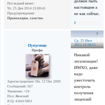
должен быть
Последний визит:
настоящим а
Чт, 25 Дек 2014 22:00:41
не как сейчас.
Предупреждения:
Провокации, хамство.
0
7
Ср, 25 Июл
2012 22:50:51
Пупусище
Профи
Никакой
легализации!
ИМХО, даже
надо
ужесточить
Зарегистрирован
: Пн, 12 Окт 2009
контроль
Сообщений:
567
Уважение:
+24
получения
Пол:
Женский
лицензий
ICQ:
434415863