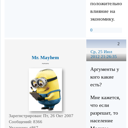
положительное
влияние на
экономику.
0
2
Ср, 25 Июл
2012 21:26:35
Mr. Mayhem
~~~
Аргументы у
кого какие
есть?
Мне кажется,
что если
разрешат, то
Зарегистрирован
: Пт, 26 Окт 2007
население
Сообщений:
8366
Уважение:
+867