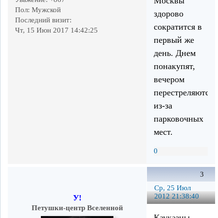
Москвы
Пол:
Мужской
здорово
Последний визит:
сократится в
Чт, 15 Июн 2017 14:42:25
первый же
день. Днем
понакупят,
вечером
перестреляются
из-за
парковочных
мест.
0
3
Ср, 25 Июл
2012 21:38:40
У!
Петушки-центр Вселенной
Кауказцы