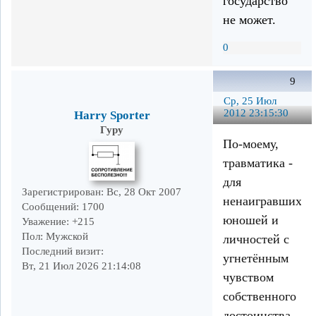
государство
не может.
0
9
Ср, 25 Июл
2012 23:15:30
Harry Sporter
Гуру
По-моему,
травматика -
для
Зарегистрирован
: Вс, 28 Окт 2007
ненаигравшихся
Сообщений:
1700
юношей и
Уважение:
+215
Пол:
Мужской
личностей с
Последний визит:
угнетённым
Вт, 21 Июл 2026 21:14:08
чувством
собственного
достоинства.