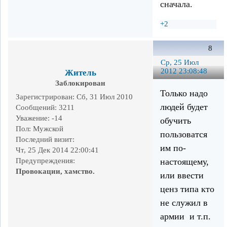
сначала.
+2
8
Ср, 25 Июл
2012 23:08:48
Житель
Заблокирован
Только надо
Зарегистрирован
: Сб, 31 Июл 2010
людей будет
Сообщений:
3211
Уважение:
-14
обучить
Пол:
Мужской
пользоватся
Последний визит:
им по-
Чт, 25 Дек 2014 22:00:41
настоящему,
Предупреждения:
Провокации, хамство.
или ввести
ценз типа кто
не служил в
армии и т.п.