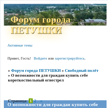
Форум города
ПЕТУШКИ
Форум
Участники
Сайт
Правила
Поиск
Регистрация
Войти
Активные темы
Привет, Гость!
Войдите
или
зарегистрируйтесь
.
»
Форум города ПЕТУШКИ
»
Свободный полёт
»
О возможности для граждан купить себе
короткоствольный огнестрел
Страница:
1
2
»
О возможности для граждан купить себе