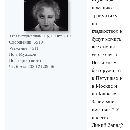
поменяют
травматику
на
гладкоствол и
Зарегистрирован
: Ср, 6 Окт 2010
будут мочить
Сообщений:
5519
всех не из
Уважение:
+611
своего аула.
Пол:
Мужской
Последний визит:
Вот я хожу
Чт, 6 Авг 2026 21:09:36
без оружия и
в Петушках и
в Москве и
на Кавказе.
Зачем мне
пистолет? У
нас что,
Дикий Запад?