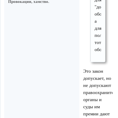
Провокации, хамство.
"допустим
обороны",
а
для
полной,
тотальной
обороны
Это закон
допускает, но
не допускают
правоохранител
органы и
суды им
премии дают