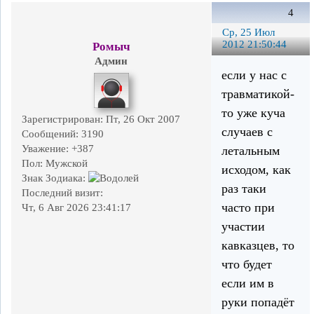
4
Ср, 25 Июл
2012 21:50:44
Ромыч
Админ
если у нас с
травматикой-
то уже куча
Зарегистрирован
: Пт, 26 Окт 2007
случаев с
Сообщений:
3190
Уважение:
+387
летальным
Пол:
Мужской
исходом, как
Знак Зодиака:
раз таки
Последний визит:
часто при
Чт, 6 Авг 2026 23:41:17
участии
кавказцев, то
что будет
если им в
руки попадёт