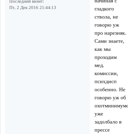
начиная с
Последний визит:
Пт, 2 Дек 2016 21:44:13
гладкого
ствола, не
говорю уж
про нарезняк.
Сами знаете,
как мы
проходим
мед.
комиссии,
психдисп
особенно. Не
говорю уж об
охотминимуме,
уже
задолбало в
прессе