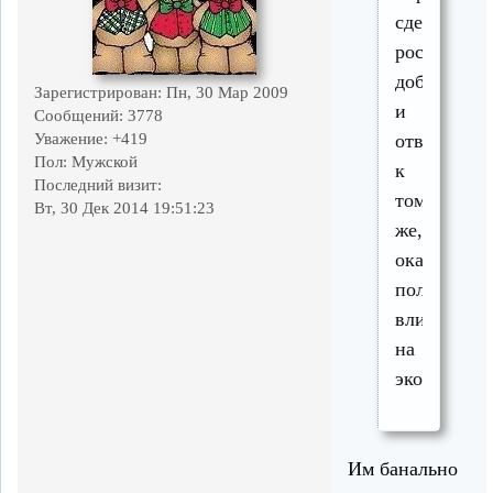
сделает
россиян
добрее
Зарегистрирован
: Пн, 30 Мар 2009
и
Сообщений:
3778
ответствен
Уважение:
+419
Пол:
Мужской
к
Последний визит:
тому
Вт, 30 Дек 2014 19:51:23
же,
окажет
положител
влияние
на
экономику
Им банально