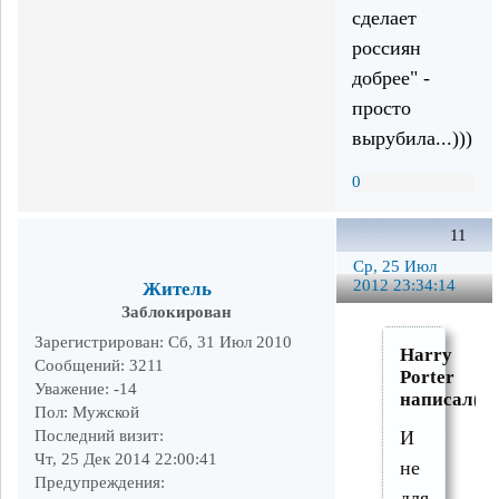
сделает
россиян
добрее" -
просто
вырубила...)))
0
11
Ср, 25 Июл
2012 23:34:14
Житель
Заблокирован
Зарегистрирован
: Сб, 31 Июл 2010
Harry
Сообщений:
3211
Porter
Уважение:
-14
написал(а)
Пол:
Мужской
Последний визит:
И
Чт, 25 Дек 2014 22:00:41
не
Предупреждения:
для