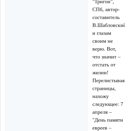
"Тригон",
СПб, автор-
составитель
В.Шабловский)
и глазам
своим не
верю. Вот,
что значит –
отстать от
жизни!
Перелистывая
страницы,
нахожу
следующее: 7
апреля –
"День памяти
евреев –