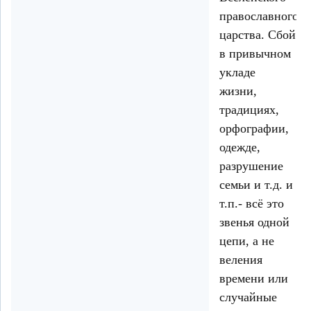
православного
царства. Сбой
в привычном
укладе
жизни,
традициях,
орфографии,
одежде,
разрушение
семьи и т.д. и
т.п.- всё это
звенья одной
цепи, а не
веления
времени или
случайные