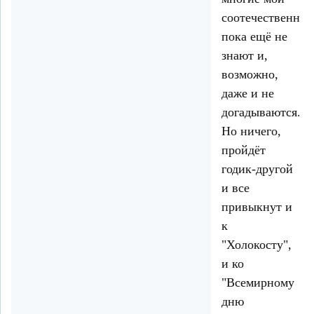
соотечественни
пока ещё не
знают и,
возможно,
даже и не
догадываются.
Но ничего,
пройдёт
годик-другой
и все
привыкнут и
к
"Холокосту",
и ко
"Всемирному
дню