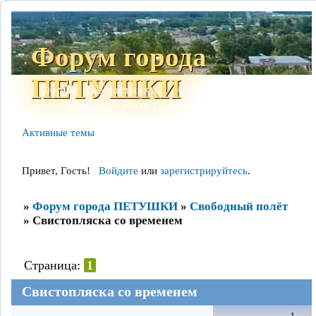
Форум города
ПЕТУШКИ
Форум
Участники
Сайт
Правила
Поиск
Регистрация
Войти
Активные темы
Привет, Гость!
Войдите
или
зарегистрируйтесь
.
»
Форум города ПЕТУШКИ
»
Свободный полёт
»
Свистопляска со временем
Страница:
1
Свистопляска со временем