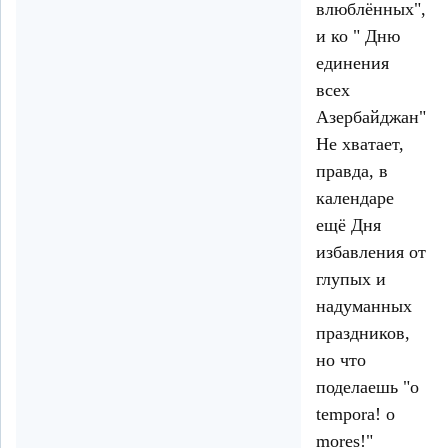
влюблённых",
и ко " Дню
единения
всех
Азербайджан".
Не хватает,
правда, в
календаре
ещё Дня
избавления от
глупых и
надуманных
праздников,
но что
поделаешь "o
tempora! o
mores!"