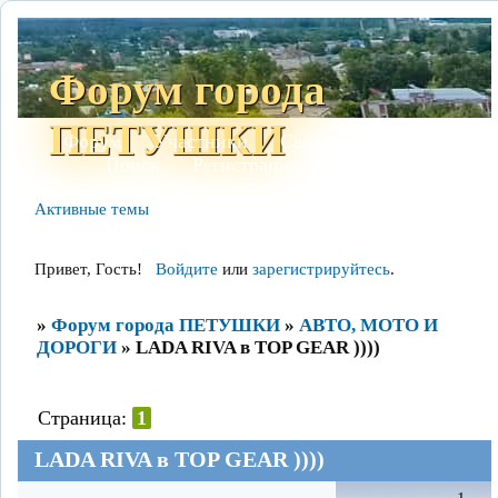
Форум города
ПЕТУШКИ
Форум
Участники
Сайт
Правила
Поиск
Регистрация
Войти
Активные темы
Привет, Гость!
Войдите
или
зарегистрируйтесь
.
»
Форум города ПЕТУШКИ
»
АВТО, МОТО И
ДОРОГИ
»
LADA RIVA в TOP GEAR ))))
Страница:
1
LADA RIVA в TOP GEAR ))))