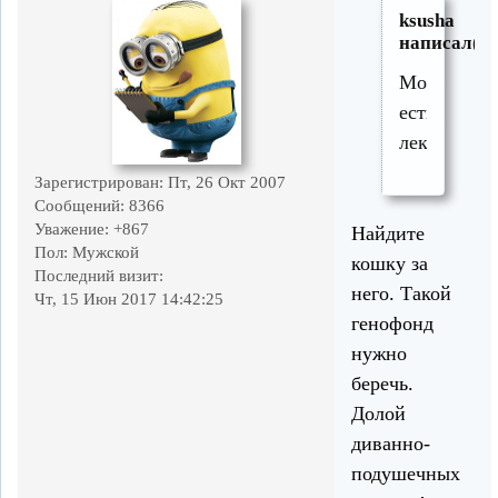
ksusha
написал(а)
Может
есть
лекарство?
Зарегистрирован
: Пт, 26 Окт 2007
Сообщений:
8366
Уважение:
+867
Найдите
Пол:
Мужской
кошку за
Последний визит:
него. Такой
Чт, 15 Июн 2017 14:42:25
генофонд
нужно
беречь.
Долой
диванно-
подушечных