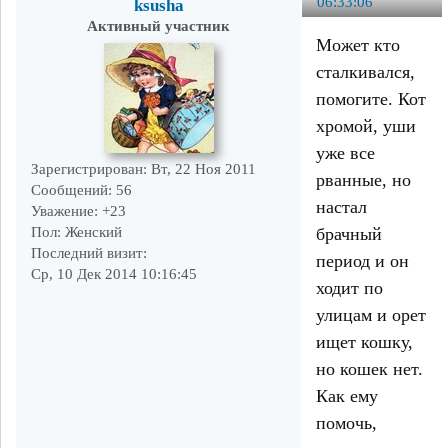
06:33:06
ksusha
Активный участник
Может кто
сталкивался,
помогите. Кот
хромой, уши
уже все
Зарегистрирован
: Вт, 22 Ноя 2011
рванные, но
Сообщений:
56
настал
Уважение:
+23
Пол:
Женский
брачный
Последний визит:
период и он
Ср, 10 Дек 2014 10:16:45
ходит по
улицам и орет
ищет кошку,
но кошек нет.
Как ему
помочь,