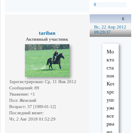
0
6
Вс, 22 Апр 2012
09:29:37
tariban
Активный участник
Может
кто
сталкивалс
помогите.
Зарегистрирован
: Ср, 11 Янв 2012
Кот
Сообщений:
89
хромой,
Уважение:
+1
уши
Пол:
Женский
Возраст:
37
[1989-01-12]
уже
Последний визит:
все
Чт, 2 Авг 2018 01:52:29
рванные,
но