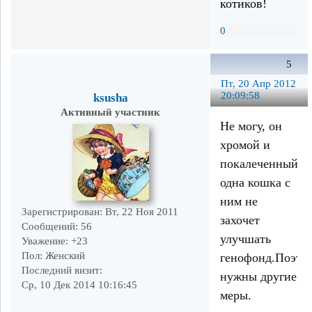
котиков!
0
5
Пт, 20 Апр 2012
20:09:58
ksusha
Активный участник
Не могу, он
хромой и
покалеченный.Н
одна кошка с
ним не
Зарегистрирован
: Вт, 22 Ноя 2011
захочет
Сообщений:
56
улучшать
Уважение:
+23
Пол:
Женский
генофонд.Поэто
Последний визит:
нужны другие
Ср, 10 Дек 2014 10:16:45
меры.