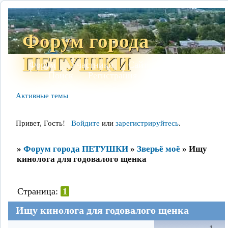
Форум города
ПЕТУШКИ
Форум
Участники
Сайт
Правила
Поиск
Регистрация
Войти
Активные темы
Привет, Гость!
Войдите
или
зарегистрируйтесь
.
»
Форум города ПЕТУШКИ
»
Зверьё моё
»
Ищу
кинолога для годовалого щенка
Страница:
1
Ищу кинолога для годовалого щенка