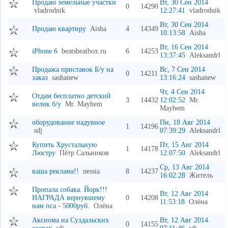
Продаю земельные участки
Вт, 30 Сен 2014
0
14290
vladrodnik
12:27:41
vladrodnik
Вт, 30 Сен 2014
Продаю квартиру
Aisha
4
14349
10:13:58
Aisha
Вт, 16 Сен 2014
iPhone 6
beatsbeatbox.ru
6
14253
13:37:45
Aleksandrl
Продажа приставок Б/у на
Вс, 7 Сен 2014
0
14211
заказ
sashanew
13:16:24
sashanew
Чт, 4 Сен 2014
Отдам бесплатно детский
3
14432
12:02:52
Mr.
велик б/у
Mr. Mayhem
Mayhem
оборудование надувное
Пн, 18 Авг 2014
1
14196
sdj
07:39:29
Aleksandrl
Купить Хрустальную
Пт, 15 Авг 2014
1
14178
Люстру
Пётр Сальников
12:07:50
Aleksandrl
Ср, 13 Авг 2014
ваша реклама!!
nessia
8
14237
16:02:28
Житель
Пропала собака. Йорк!!!
Вт, 12 Авг 2014
НАГРАДА вернувшему
0
14208
11:53:18
Олёна
нам пса - 5000руб.
Олёна
Аксиома на Суздальских
Вт, 12 Авг 2014
0
14155