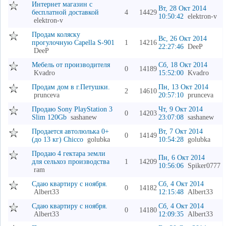
Интернет магазин с
Вт, 28 Окт 2014
бесплатной доставкой
4
14429
10:50:42
elektron-v
elektron-v
Продам коляску
Вс, 26 Окт 2014
прогулочную Capella S-901
1
14216
22:27:46
DeeP
DeeP
Мебель от производителя
Сб, 18 Окт 2014
0
14189
Kvadro
15:52:00
Kvadro
Продам дом в г.Петушки.
Пн, 13 Окт 2014
2
14610
prunceva
20:57:10
prunceva
Продаю Sony PlayStation 3
Чт, 9 Окт 2014
0
14203
Slim 120Gb
sashanew
23:07:08
sashanew
Продается автолюлька 0+
Вт, 7 Окт 2014
0
14149
(до 13 кг) Chicco
golubka
10:54:28
golubka
Продаю 4 гектара земли
Пн, 6 Окт 2014
для сельхоз производства
1
14209
10:56:06
Spiker0777
ram
Сдаю квартиру с ноября.
Сб, 4 Окт 2014
0
14182
Albert33
12:15:48
Albert33
Сдаю квартиру с ноября.
Сб, 4 Окт 2014
0
14180
Albert33
12:09:35
Albert33