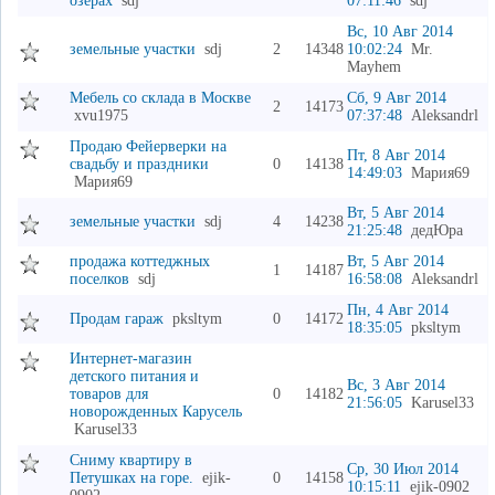
озерах
sdj
07:11:46
sdj
Вс, 10 Авг 2014
земельные участки
sdj
2
14348
10:02:24
Mr.
Mayhem
Мебель со склада в Москве
Сб, 9 Авг 2014
2
14173
xvu1975
07:37:48
Aleksandrl
Продаю Фейерверки на
Пт, 8 Авг 2014
свадьбу и праздники
0
14138
14:49:03
Мария69
Мария69
Вт, 5 Авг 2014
земельные участки
sdj
4
14238
21:25:48
дедЮра
продажа коттеджных
Вт, 5 Авг 2014
1
14187
поселков
sdj
16:58:08
Aleksandrl
Пн, 4 Авг 2014
Продам гараж
pksltym
0
14172
18:35:05
pksltym
Интернет-магазин
детского питания и
Вс, 3 Авг 2014
товаров для
0
14182
21:56:05
Karusel33
новорожденных Карусель
Karusel33
Сниму квартиру в
Ср, 30 Июл 2014
Петушках на горе.
ejik-
0
14158
10:15:11
ejik-0902