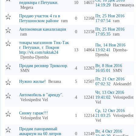
Сб, 10 Дек 2016
педикюра г.Петушки.
10
14657
14:19:29
Настяnastya
Megera
Продаю участок 4 га в
Пт, 25 Ноя 2016
0
12168
Петушинском районе
ram
17:07:54
ram
Автономная канализация
Пт, 25 Ноя 2016
0
12158
ram
17:05:35
ram
товары магазинов Тик-Так
Пн, 14 Ноя 2016
г. Петушки, г. Покров
13
14864
13:02:41
Djemba-
http://vk.com/tuktak24
Djemba
Djemba-Djemba
Продам ресивер Триколор.
Вт, 8 Ноя 2016
4
12263
SMN
16:05:01
SMN
Пт, 21 Окт 2016
Нужно жилье!
Велана
5
12507
07:02:32
Aleksandrl
Чт, 13 Окт 2016
Автомобиль в "аренду".
4
12241
19:41:02
Velosipedist
Velosipedist Vel
Vel
Ср, 12 Окт 2016
Сниму гараж!!!
1
12214
21:03:25
Velosipedist
Velosipedist Vel
Vel
Продам панорамный
Вт, 4 Окт 2016
аквариум на 60 литров
0
12149