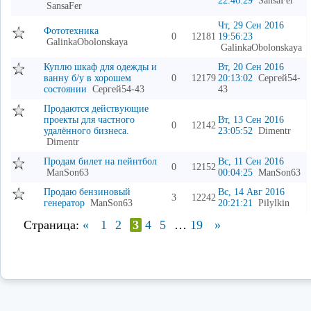
22:46:29
SansaFer
SansaFer
Чт, 29 Сен 2016
Фототехника
0
12181
19:56:23
GalinkaObolonskaya
GalinkaObolonskaya
Куплю шкаф для одежды и
Вт, 20 Сен 2016
ванну б/у в хорошем
0
12179
20:13:02
Сергей54-
состоянии
Сергей54-43
43
Продаются действующие
проекты для частного
Вт, 13 Сен 2016
0
12142
удалённого бизнеса.
23:05:52
Dimentr
Dimentr
Продам билет на пейнтбол
Вс, 11 Сен 2016
0
12152
ManSon63
00:04:25
ManSon63
Продаю бензиновый
Вс, 14 Авг 2016
3
12242
генератор
ManSon63
20:21:21
Pilylkin
Страница:
«
1
2
3
4
5
…
19
»