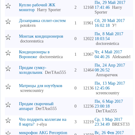
Пн, 29 Май 2017
Куплю рабочий ЖК
2
12168
17:41:46
Harry
монитор
Harry Sporter
Sporter
Дозаправка сплит-систем
Сб, 20 Май 2017
1
11961
potokvrn
16:02:18
У!
Пн, 8 Май 2017
Монтаж кондиционеров
0
12022
18:03:54
doctorestetica
doctorestetica
Кондиционеры в
Чт, 4 Май 2017
1
12067
Воронеже
doctorestetica
04:46:26
Aleksandrl
Пн, 24 Апр 2017
Продам сумку-
2
12464
08:26:52
холодильник
DerTAss555
Аппаратчик
Пн, 13 Мар 2017
Матрицы для ноутбуков
0
12136
12:45:06
screencountry
screencountry
Пн, 6 Мар 2017
Продам сварочный
0
12236
23:00:18
аппарат
DerTAss555
DerTAss555
Что подарить коллегам на
Ср, 1 Мар 2017
3
12219
8 марта?
r-elya
23:34:49
BREST33
микрофон AKG Perception
Вс, 26 Фев 2017