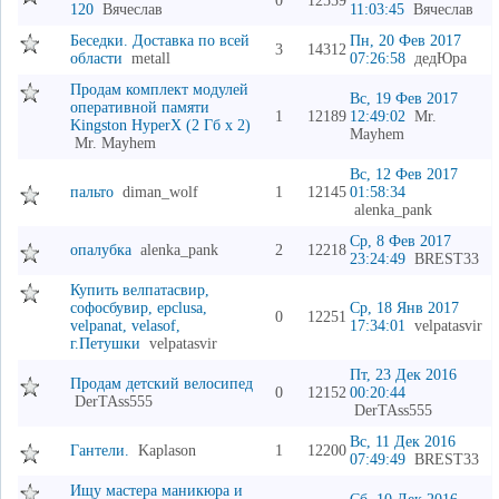
0
12559
120
Вячеслав
11:03:45
Вячеслав
Беседки. Доставка по всей
Пн, 20 Фев 2017
3
14312
области
metall
07:26:58
дедЮра
Продам комплект модулей
Вс, 19 Фев 2017
оперативной памяти
1
12189
12:49:02
Mr.
Kingston HyperX (2 Гб x 2)
Mayhem
Mr. Mayhem
Вс, 12 Фев 2017
пальто
diman_wolf
1
12145
01:58:34
alenka_pank
Ср, 8 Фев 2017
опалубка
alenka_pank
2
12218
23:24:49
BREST33
Купить велпатасвир,
софосбувир, epclusa,
Ср, 18 Янв 2017
0
12251
velpanat, velasof,
17:34:01
velpatasvir
г.Петушки
velpatasvir
Пт, 23 Дек 2016
Продам детский велосипед
0
12152
00:20:44
DerTAss555
DerTAss555
Вс, 11 Дек 2016
Гантели.
Kaplason
1
12200
07:49:49
BREST33
Ищу мастера маникюра и