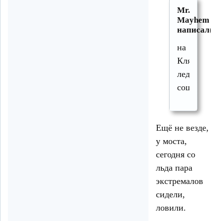
Mr.
Mayhem
написал(а)
на
Клязьме
лед
сошел.
Ещё не везде,
у моста,
сегодня со
льда пара
экстремалов
сидели,
ловили.