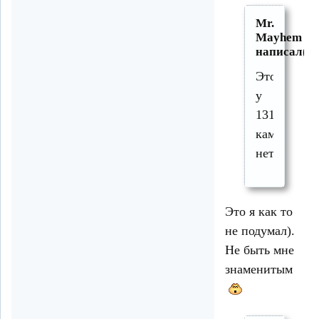
Mr.
Mayhem
написал(а)
Это
у
1312vital
камеры
нет?
Это я как то
не подумал).
Не быть мне
знаменитым