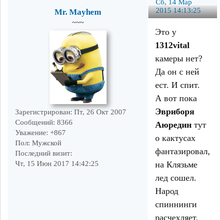
Сб, 14 Мар
2015 14:13:25
Mr. Mayhem
~~~
Это у
1312vital
камеры нет?
Да он с ней
ест. И спит.
А вот пока
Эвриборя
Зарегистрирован
: Пт, 26 Окт 2007
Сообщений:
8366
Аюредин
тут
Уважение:
+867
о кактусах
Пол:
Мужской
фантазировал,
Последний визит:
на Клязьме
Чт, 15 Июн 2017 14:42:25
лед сошел.
Народ
спиннинги
расчехляет.