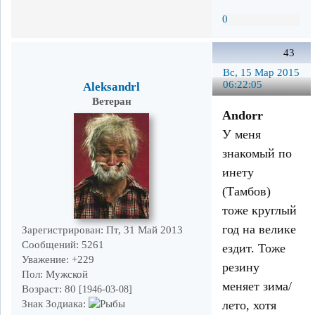
0
43
Вс, 15 Мар 2015
06:22:05
Aleksandrl
Ветеран
Andorr
У меня
знакомый по
инету
(Тамбов)
тоже круглый
год на велике
Зарегистрирован
: Пт, 31 Май 2013
Сообщений:
5261
ездит. Тоже
Уважение:
+229
резину
Пол:
Мужской
меняет зима/
Возраст:
80
[1946-03-08]
лето, хотя
Знак Зодиака: