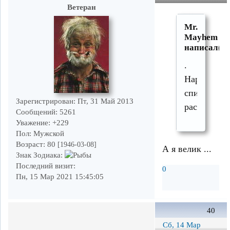
Ветеран
Mr.
Mayhem
написал(а)
.
Народ
спиннинги
Зарегистрирован
: Пт, 31 Май 2013
расчехляет.
Сообщений:
5261
Уважение:
+229
Пол:
Мужской
Возраст:
80
[1946-03-08]
А я велик ...
Знак Зодиака:
Последний визит:
0
Пн, 15 Мар 2021 15:45:05
40
Сб, 14 Мар