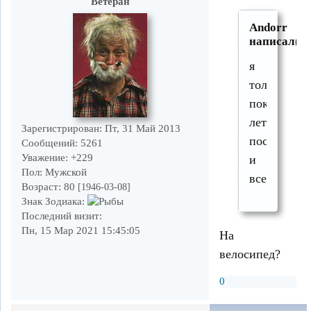
Ветеран
Andorr
написал(а)
я
только
покрышки
летние
Зарегистрирован
: Пт, 31 Май 2013
поставил
Сообщений:
5261
Уважение:
+229
и
Пол:
Мужской
все
Возраст:
80
[1946-03-08]
Знак Зодиака:
Последний визит:
Пн, 15 Мар 2021 15:45:05
На
велосипед?
0