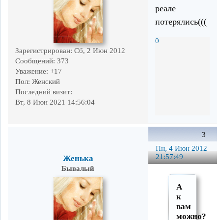
реале
потерялись(((
0
Зарегистрирован
: Сб, 2 Июн 2012
Сообщений:
373
Уважение:
+17
Пол:
Женский
Последний визит:
Вт, 8 Июн 2021 14:56:04
3
Пн, 4 Июн 2012
21:57:49
Женька
Бывалый
А
к
вам
можно?