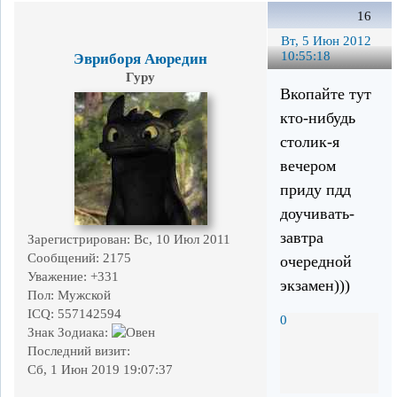
16
Вт, 5 Июн 2012
10:55:18
Эвриборя Аюредин
Гуру
Вкопайте тут
кто-нибудь
столик-я
вечером
приду пдд
доучивать-
завтра
Зарегистрирован
: Вс, 10 Июл 2011
Сообщений:
2175
очередной
Уважение:
+331
экзамен)))
Пол:
Мужской
ICQ:
557142594
0
Знак Зодиака:
Последний визит:
Сб, 1 Июн 2019 19:07:37