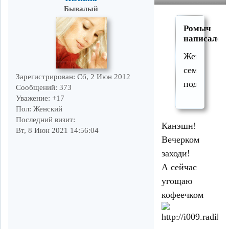
Бывалый
Ромыч
написал(а)
Женька
семечками
Зарегистрирован
: Сб, 2 Июн 2012
поделишьс
Сообщений:
373
Уважение:
+17
Пол:
Женский
Последний визит:
Канэшн!
Вт, 8 Июн 2021 14:56:04
Вечерком
заходи!
А сейчас
угощаю
кофеечком