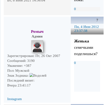
Вт, 8 Июн 2021 14:56:04
0
7
Пн, 4 Июн 2012
23:37:38
Ромыч
Админ
Женька
семечками
поделишься?
Зарегистрирован
: Пт, 26 Окт 2007
Сообщений:
3190
0
Уважение:
+387
Пол:
Мужской
Знак Зодиака:
Последний визит:
Вчера 23:41:17
Instagram