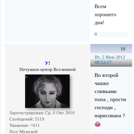
Всем
хорошего
дня!
0
10
Вт, 5 Июн 2012
08:52:17
У!
Петушки-центр Вселенной
Во второй
чашке
сливками
попа , прости
господи ,
Зарегистрирован
: Ср, 6 Окт 2010
нарисована ?
Сообщений:
5519
Уважение:
+611
Пол:
Мужской