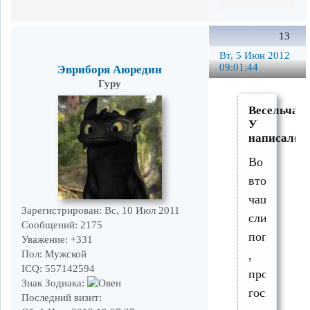
13
Вт, 5 Июн 2012
09:01:44
Эвриборя Аюредин
Гуру
Весельчак
У
написал(а)
Во
второй
чашке
Зарегистрирован
: Вс, 10 Июл 2011
сливками
Сообщений:
2175
попа
Уважение:
+331
Пол:
Мужской
,
ICQ:
557142594
прости
Знак Зодиака:
господи
Последний визит: