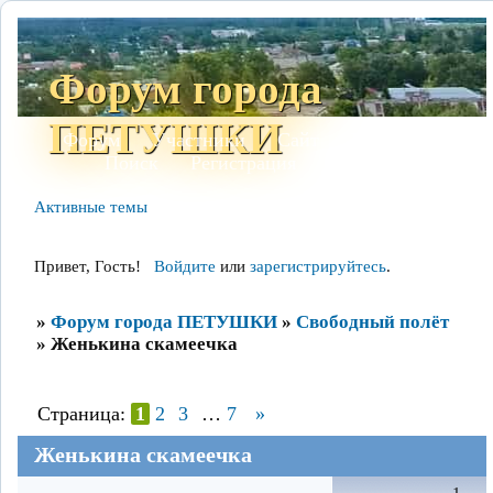
Форум города
ПЕТУШКИ
Форум
Участники
Сайт
Правила
Поиск
Регистрация
Войти
Активные темы
Привет, Гость!
Войдите
или
зарегистрируйтесь
.
»
Форум города ПЕТУШКИ
»
Свободный полёт
»
Женькина скамеечка
Страница:
1
2
3
…
7
»
Женькина скамеечка