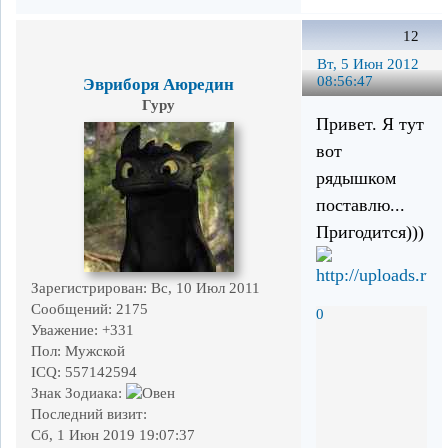
12
Вт, 5 Июн 2012
08:56:47
Эвриборя Аюредин
Гуру
Привет. Я тут
вот
рядышком
поставлю...
Пригодится)))
Зарегистрирован
: Вс, 10 Июл 2011
Сообщений:
2175
0
Уважение:
+331
Пол:
Мужской
ICQ:
557142594
Знак Зодиака:
Последний визит:
Сб, 1 Июн 2019 19:07:37