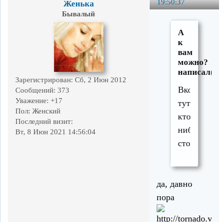
19:50:37
Женька
Бывалый
А
к
вам
можно?
написал(а)
Зарегистрирован
: Сб, 2 Июн 2012
Вкопайте
Сообщений:
373
Уважение:
+17
тут
Пол:
Женский
кто-
Последний визит:
нибудь
Вт, 8 Июн 2021 14:56:04
столик
да, давно
пора