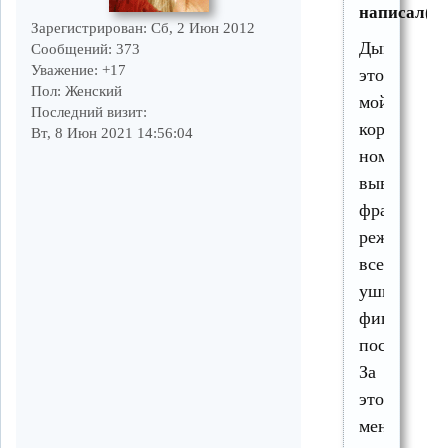
написал(а)
Зарегистрирован
: Сб, 2 Июн 2012
Дык
Сообщений:
373
Уважение:
+17
это
Пол:
Женский
мой
Последний визит:
коронный
Вт, 8 Июн 2021 14:56:04
номер-
вывезти
фразу,кото
режет
всем
уши,но
фиг
поспоришь)
За
это
меня