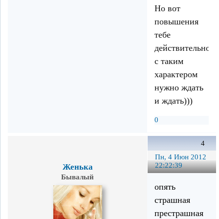
Но вот
повышения
тебе
действительно
с таким
характером
нужно ждать
и ждать)))
0
4
Пн, 4 Июн 2012
22:22:39
Женька
Бывалый
опять
страшная
престрашная