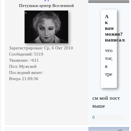
Петушки-центр Вселенной
А
к
вам
можно?
написал(а)
Зарегистрирован
: Ср, 6 Окт 2010
что
Сообщений:
5519
тогда
Уважение:
+611
в
Пол:
Мужской
Последний визит:
третьей
Вчера 21:09:36
см мой пост
выше
0