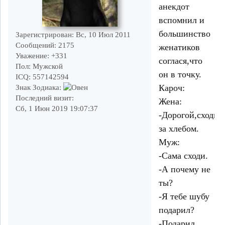
анекдот
вспомнил и
большинство
Зарегистрирован
: Вс, 10 Июл 2011
Сообщений:
2175
женатиков
Уважение:
+331
соглася,что
Пол:
Мужской
он в точку.
ICQ:
557142594
Кароч:
Знак Зодиака:
Последний визит:
Жена:
Сб, 1 Июн 2019 19:07:37
-Дорогой,сходи
за хлебом.
Муж:
-Сама сходи.
-А почему не
ты?
-Я тебе шубу
подарил?
-Подарил.