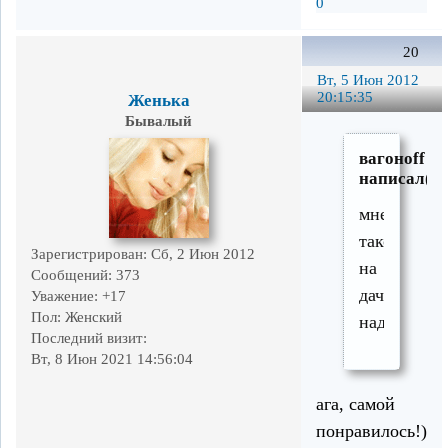
0
20
Вт, 5 Июн 2012
20:15:35
Женька
Бывалый
вагоноff
написал(а)
мне
такое
Зарегистрирован
: Сб, 2 Июн 2012
на
Сообщений:
373
дачу
Уважение:
+17
Пол:
Женский
надо)))
Последний визит:
Вт, 8 Июн 2021 14:56:04
ага, самой
понравилось!)))