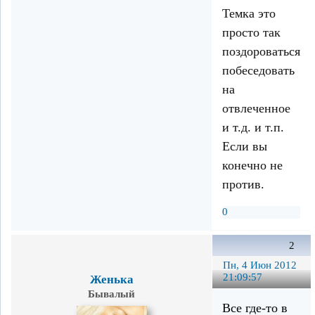
Темка это
просто так
поздороваться,
побеседовать
на
отвлеченное
и т.д. и т.п.
Если вы
конечно не
против.
0
2
Пн, 4 Июн 2012
21:09:57
Женька
Бывалый
Все где-то в