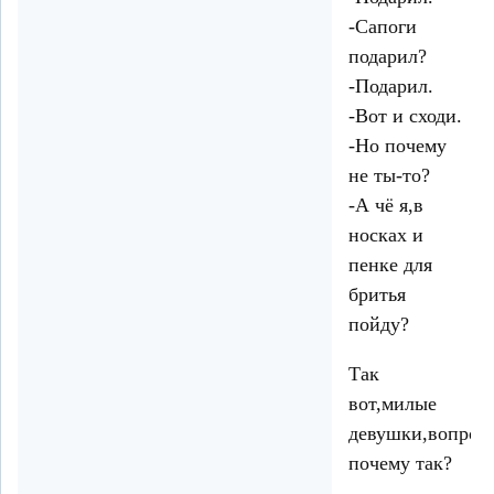
-Сапоги
подарил?
-Подарил.
-Вот и сходи.
-Но почему
не ты-то?
-А чё я,в
носках и
пенке для
бритья
пойду?
Так
вот,милые
девушки,вопрос-
почему так?