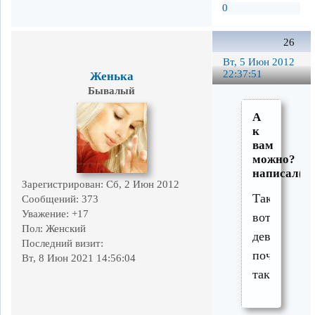
0
26
Вт, 5 Июн 2012
22:37:51
Женька
Бывалый
А
к
вам
можно?
написал(а)
Зарегистрирован
: Сб, 2 Июн 2012
Так
Сообщений:
373
Уважение:
+17
вот,милые
Пол:
Женский
девушки,во
Последний визит:
почему
Вт, 8 Июн 2021 14:56:04
так?