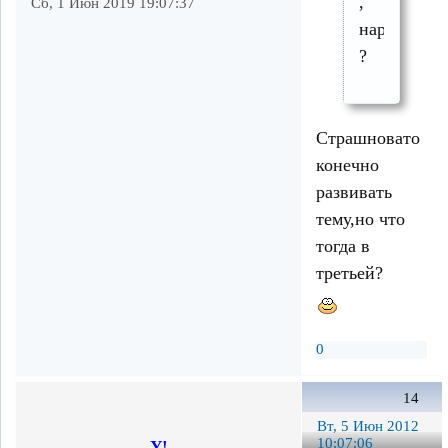
,
Сб, 1 Июн 2019 19:07:37
нарисована
?
Страшновато
конечно
развивать
тему,но что
тогда в
третьей?
0
14
Вт, 5 Июн 2012
10:07:06
У!