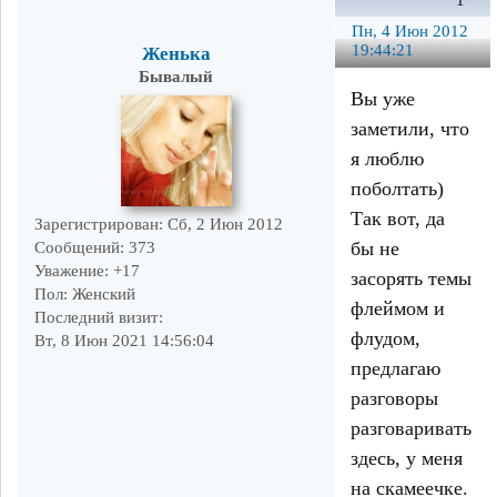
1
Пн, 4 Июн 2012
19:44:21
Женька
Бывалый
Вы уже
заметили, что
я люблю
поболтать)
Так вот, да
Зарегистрирован
: Сб, 2 Июн 2012
бы не
Сообщений:
373
Уважение:
+17
засорять темы
Пол:
Женский
флеймом и
Последний визит:
флудом,
Вт, 8 Июн 2021 14:56:04
предлагаю
разговоры
разговаривать
здесь, у меня
на скамеечке.